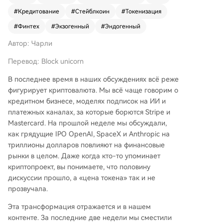
стоимость напрямую связана с ценой биткоин
#
Кредитование
#
Стейблкоин
#
Токенизация
а) и экзогенная (проекты, чья ценность опред
еляется внешними, некриптовалютными факто
#
Финтех
#
Экзогенный
#
Эндогенный
рами). К последней относятся, например, фин
Автор: Чарли
тех-компании, использующие блокчейн как ин
фраструктуру, или потребительские приложе
Перевод: Block unicorn
ния вроде Venice, чья бизнес-модель ближе к
подписным AI-сервисам. Их рост и доходы не
В последнее время в наших обсуждениях всё реже
зависят от циклов крипторынка. Это меняет по
фигурирует криптовалюта. Мы всё чаще говорим о
дход к анализу: для экзогенных активов ключ
кредитном бизнесе, моделях подписок на ИИ и
евыми становятся фундаментальные бизнес-п
платежных каналах, за которые борются Stripe и
оказатели — кто платит за продукт, unit-эконо
Mastercard. На прошлой неделе мы обсуждали,
мика, конкурентные преимущества. Инвестиц
как грядущие IPO OpenAI, SpaceX и Anthropic на
ионная тема всё чаще реализуется через акц
триллионы долларов повлияют на финансовые
ии, а не токены, хотя прогресс в регулирован
рынки в целом. Даже когда кто-то упоминает
ии (например, закон CLARITY) может улучшит
криптопроект, вы понимаете, что половину
ь utility токенов. Основной вывод: движущие с
дискуссии прошло, а «цена токена» так и не
илы рынка диверсифицируются от единого ф
прозвучала.
актора (цены BTC) к множеству, что требует с
Эта трансформация отражается и в нашем
мещения фокуса с чтения графиков на анализ
контенте. За последние две недели мы сместили
реальных бизнес-моделей.