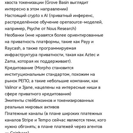
хвоста токенизации (Grove Basin выглядит
интересно в этом направлении)
Настоящий crypto x AI (приватный инференс,
распределённое обучение opensource-моделей,
например, Psyche от Nous Research)
Необанки (мне нравятся более ориентированные
на приватность платформы, такие как Payy и
Raycash, а также программируемая
инфраструктура приватности, такая как Aztec и
Zama, которая их поддерживает).
Кредитование (Morpho становится
институциональным стандартом, похожим на
рынок РЕПО, а такие небольшие компании, как
Valinor и 3jane, нацелены на интересные ниши в
сфере приватного кредитования)
Эмитенты стейблкоинов и токенизированных
реальных мировых активов
Платежные каналы (в плане широких платежных
каналов Stripe и Tempo сейчас являются теми, кого
нужно обгонять; в плане платежей через агентов
— Coinbase).