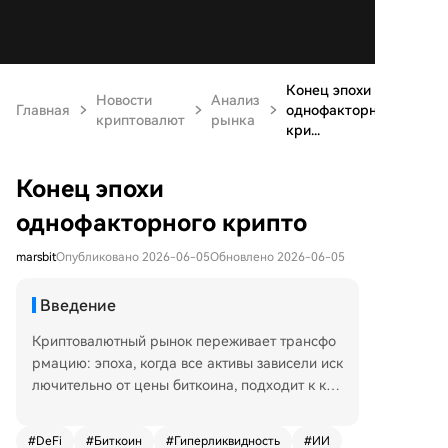
Конец эпохи
Новости
Анализ
Главная
однофакторного
криптовалют
рынка
кри...
Конец эпохи
однофакторного крипто
marsbit
Опубликовано 2026-06-05
Обновлено 2026-06-05
Введение
Криптовалютный рынок переживает трансфо
рмацию: эпоха, когда все активы зависели иск
лючительно от цены биткоина, подходит к кон
цу. Формируются две отдельные экономики: э
ндогенная (традиционные криптоактивы, чья
#
DeFi
#
Биткоин
#
Гиперликвидность
#
ИИ