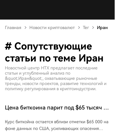
Главная
Новости криптовалют
Тег
Иран
# Сопутствующие
статьи по теме Иран
Новостной центр HTX предлагает последние
статьи и углубленный анализ по
&quot;Иран&quot;, охватывающие рыночные
тренды, новости проектов, развитие технологий и
политику регулирования в криптоиндустрии.
Цена биткоина парит под $65 тысяч на
фоне предупреждений о
Курс биткойна остается вблизи отметки $65 000 на
«стагфляции» в США из-за данных PMI
фоне данных по США, усиливающих опасения
«стагфляции». Цена BTC демонстрирует низкую