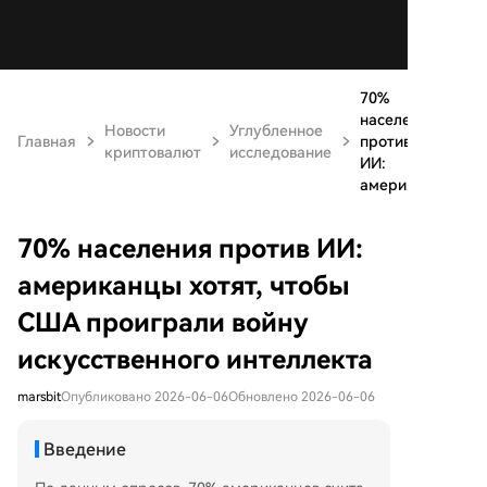
70%
населения
Новости
Углубленное
Главная
против
криптовалют
исследование
ИИ:
амери...
70% населения против ИИ:
американцы хотят, чтобы
США проиграли войну
искусственного интеллекта
marsbit
Опубликовано 2026-06-06
Обновлено 2026-06-06
Введение