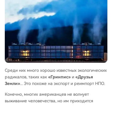
Среди них много хорошо известных экологических
радикалов, таких как
«Гринпис»
и
«Друзья
Земли»
... Это похоже на экспорт и реимпорт НПО.
Конечно, многих американцев не волнует
выживание человечества, но им приходится
заботиться о своем родном городе.
По мере того как ИИ вступает в фазу
«строительства инфраструктуры для больших
языковых моделей», потребление энергии и воды