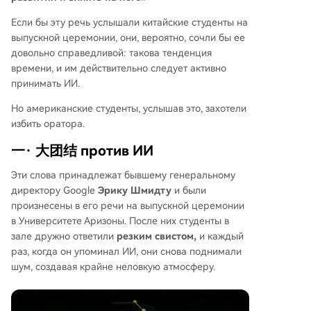
отив ИИ. Таким образом, развитие искусственн
Если бы эту речь услышали китайские студенты на
ого интеллекта в США сталкивается не только
выпускной церемонии, они, вероятно, сочли бы ее
с технологическими и экономическими вызов
довольно справедливой: такова тенденция
ами, но и с глубоким общественным недовери
времени, и им действительно следует активно
ем и политическими противоречиями.
принимать ИИ.
Но американские студенты, услышав это, захотели
избить оратора.
一· 大团结 против ИИ
Эти слова принадлежат бывшему генеральному
директору Google
Эрику Шмидту
и были
произнесены в его речи на выпускной церемонии
в Университете Аризоны. После них студенты в
зале дружно ответили
резким свистом,
и каждый
раз, когда он упоминал ИИ, они снова поднимали
шум, создавая крайне неловкую атмосферу.