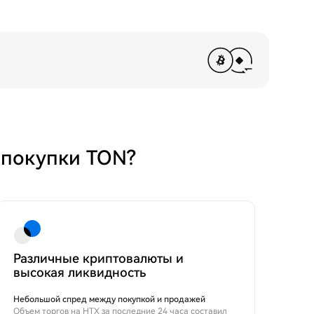
 покупки TON?
Различные криптовалюты и
высокая ликвидность
Небольшой спред между покупкой и продажей
Объем торгов на HTX за последние 24 часа составил