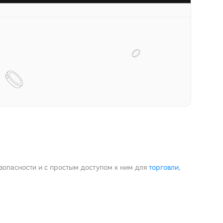
езопасности и с простым доступом к ним для
торговли
,