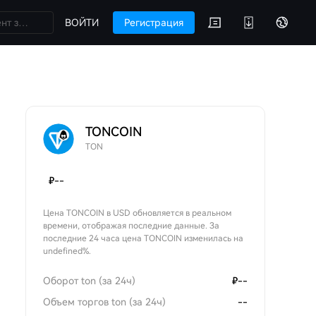
ВОЙТИ
Регистрация
TONCOIN
TON
₽
--
Цена TONCOIN в USD обновляется в реальном
времени, отображая последние данные. За
последние 24 часа цена TONCOIN изменилась на
undefined%.
Оборот ton (за 24ч)
₽
--
Объем торгов ton (за 24ч)
--