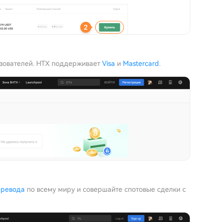
ьзователей. HTX поддерживает
Visa
и
Mastercard
.
еревода
по всему миру и совершайте спотовые сделки с