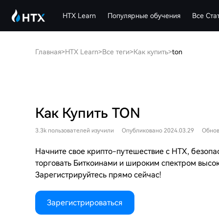
HTX Learn
Популярные обучения
Все Ста
Главная
>
HTX Learn
>
Все теги
>
Как купить
>
ton
Как Купить TON
3.3k пользователей изучили
Опубликовано 2024.03.29
Обнов
Начните свое крипто-путешествие с HTX, безопа
торговать Биткоинами и широким спектром высо
Зарегистрируйтесь прямо сейчас!
Зарегистрироваться