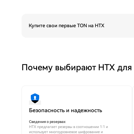
Купите свои первые TON на HTX
Почему выбирают HTX для
Безопасность и надежность
Сведения о резервах
HTX предлагает резервы в соотношении 1:1 и
использует многоуровневое шифрование и