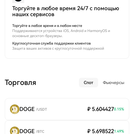
Торгуйте в любое время 24/7 с помощью
наших сервисов
Торгуйте в любое время и в любом месте
Поддерживаются устройства iOS, Android и HarmonyOS и
основные десктоп-браузеры.
Круглосуточная служба поддержки клиентов
Защита ваших активов с круглосуточной поддержкой
Торговля
Спот
Фьючерсы
DOGE
₽ 5.604427
0.15
%
/
USDT
DOGE
₽ 5.698522
1.49
%
/
BTC