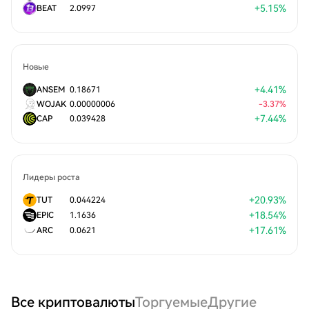
+
5.15
%
BEAT
2.0997
Новые
+
4.41
%
ANSEM
0.18671
WOJAK
0.00000006
-
3.37
%
+
7.44
%
CAP
0.039428
Лидеры роста
+
20.93
%
TUT
0.044224
+
18.54
%
EPIC
1.1636
+
17.61
%
ARC
0.0621
Все криптовалюты
Торгуемые
Другие