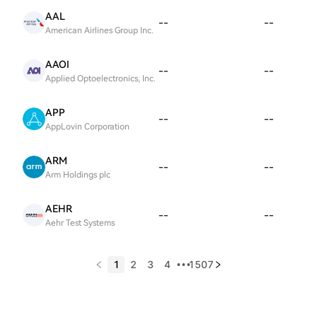
AAL
--
--
American Airlines Group Inc.
AAOI
--
--
Applied Optoelectronics, Inc.
APP
--
--
AppLovin Corporation
ARM
--
--
Arm Holdings plc
AEHR
--
--
Aehr Test Systems
1
2
3
4
1507
•••