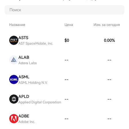
Название
Цена
Изм. за сегодня
ASTS
$0
0.00
%
AST SpaceMobile, Inc.
ALAB
--
--
Astera Labs
ASML
--
--
ASML Holding N.V.
APLD
--
--
Applied Digital Corporation
ADBE
--
--
Adobe Inc.