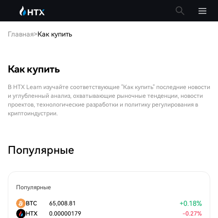
Главная
>
Как купить
Как купить
В HTX Learn изучайте соответствующие "Как купить" последние новости
и углубленный анализ, охватывающие рыночные тенденции, новости
проектов, технологические разработки и политику регулирования в
криптоиндустрии.
Популярные
Популярные
+
0.18
%
BTC
65,008.81
HTX
0.00000179
-
0.27
%