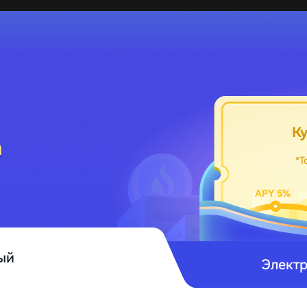
К
n
*Т
APY 5%
ый
Электр