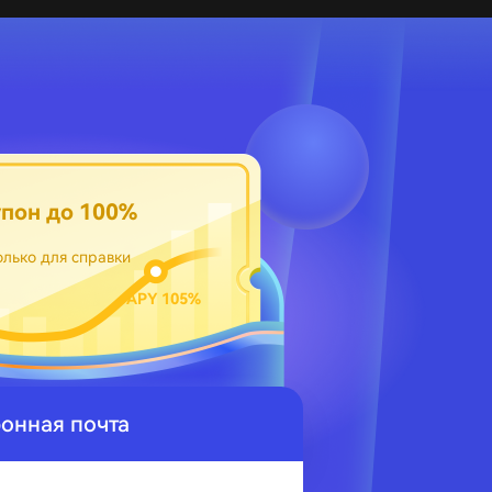
упон до 100%
олько для справки
APY 105%
онная почта