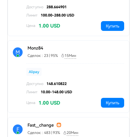
Доступно
288.664901
Лимит
100.00-288.00 USD
1.00 USD
Купить
Цена
Monz84
M
Сделок: : 23 | 95%
15Мин
Alipay
Доступно
148.610822
Лимит
10.00-148.00 USD
1.00 USD
Купить
Цена
Fast__change
F
Сделок: : 483 | 93%
20Мин