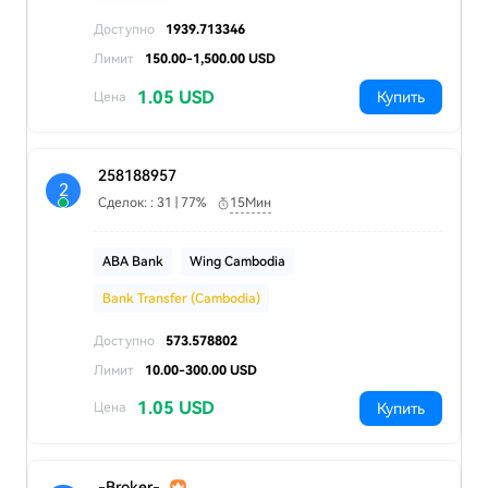
Доступно
1939.713346
Лимит
150.00-1,500.00 USD
1.05 USD
Купить
Цена
258188957
2
Сделок: : 31 | 77%
15Мин
ABA Bank
Wing Cambodia
Bank Transfer (Cambodia)
Доступно
573.578802
Лимит
10.00-300.00 USD
1.05 USD
Купить
Цена
-Broker-