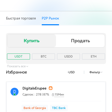
Быстрая торговля
Р2Р Рынок
Купить
Продать
USDT
BTC
USDD
ETH
TRX
USD1
Показать все
Избранное
|
Фильтр
USD
DigitalxErupee
D
Сделок: : 278 | 87%
15Мин
Bank of Georgia
TBC Bank