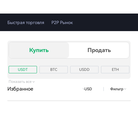
Быстрая торговля
Р2Р Рынок
Купить
Продать
USDT
BTC
USDD
ETH
TRX
USD1
Показать все
Избранное
|
Фильтр
USD