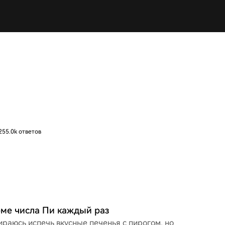
255.0k ответов
рме числа Пи каждый раз
бираюсь испечь вкусные печенья с пирогом, но