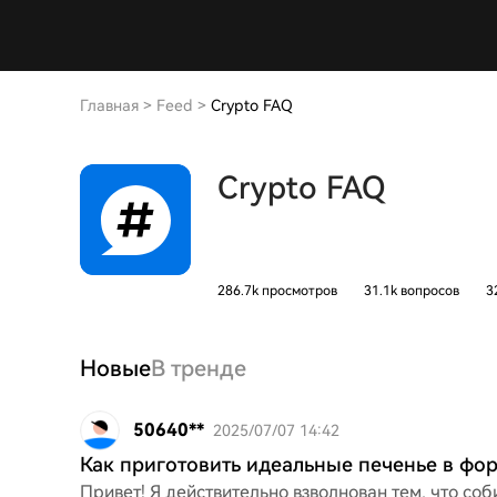
Главная
>
Feed
>
Crypto FAQ
Crypto FAQ
286.7k просмотров
31.1k вопросов
3
Новые
В тренде
50640**
2025/07/07 14:42
Как приготовить идеальные печенье в фо
Привет! Я действительно взволнован тем, что со