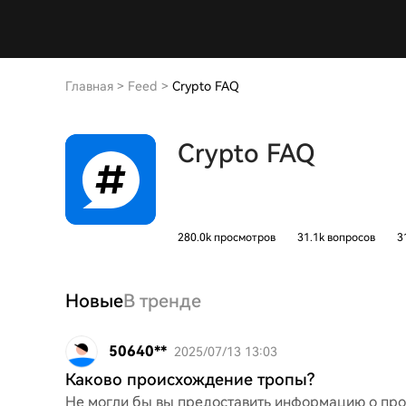
Главная
>
Feed
>
Crypto FAQ
Crypto FAQ
280.0k просмотров
31.1k вопросов
3
Новые
В тренде
50640**
2025/07/13 13:03
Каково происхождение тропы?
Не могли бы вы предоставить информацию о прои