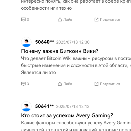
интересно понять, как она работает в сфере кри
особенности или техно
3
Лайк
Поделиться
50640**
2025/07/13 12:30
Почему важна Биткоин Вики?
Что делает Bitcoin Wiki важным ресурсом в пос
быстрые изменения и сложности в этой области, к
Является ли это
3
Лайк
Поделиться
50641**
2025/07/13 12:13
Кто стоит за успехом Avery Gaming?
Какие факторы способствуют успеху Avery Gamin
личностей, стратегий и инноваций, которые про