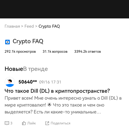
Главная
>
Feed
>
Crypto FAQ
Crypto FAQ
292.1k просмотров
31.1k вопросов
3394.2k ответов
Новые
В тренде
50640**
09/16 17:31
Что такое Dill (DL) в криптопространстве?
Привет всем! Мне очень интересно узнать о Dill (DL) в
мире криптовалют! 🌟 Что это такое и чем оно
выделяется? Есть ли какие-то уникальные
особенности или случаи использования, о которых мне
3
Лайк
Поделиться
стоит знат