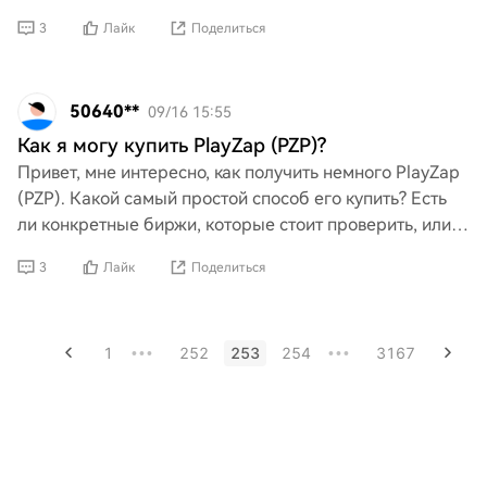
или веб-сайты, где я могу углубиться в изучение крипт
3
Лайк
Поделиться
50640**
09/16 15:55
Как я могу купить PlayZap (PZP)?
Привет, мне интересно, как получить немного PlayZap
(PZP). Какой самый простой способ его купить? Есть
ли конкретные биржи, которые стоит проверить, или
советы для новичка вроде меня? Буду очень призн
3
Лайк
Поделиться
1
252
253
254
3167
•••
•••