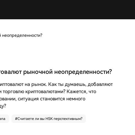
й неопределенности?
товалют рыночной неопределенности?
риптовалют на рынок. Как ты думаешь, добавляют
и торговлю криптовалютами? Кажется, что
овании, ситуация становится немного
ду?
ana
#
Считаете ли вы HSK перспективным?