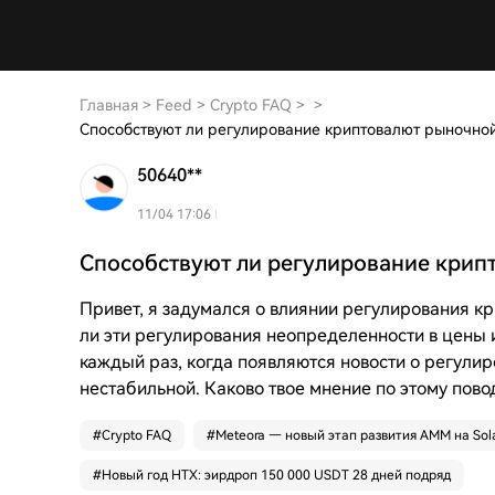
Главная
>
Feed
>
Crypto FAQ
>
>
Способствуют ли регулирование криптовалют рыночно
50640**
11/04 17:06
Способствуют ли регулирование крип
Привет, я задумался о влиянии регулирования к
ли эти регулирования неопределенности в цены 
каждый раз, когда появляются новости о регулир
нестабильной. Каково твое мнение по этому пово
#
Crypto FAQ
#
Meteora — новый этап развития AMM на Sol
#
Новый год HTX: эирдроп 150 000 USDT 28 дней подряд