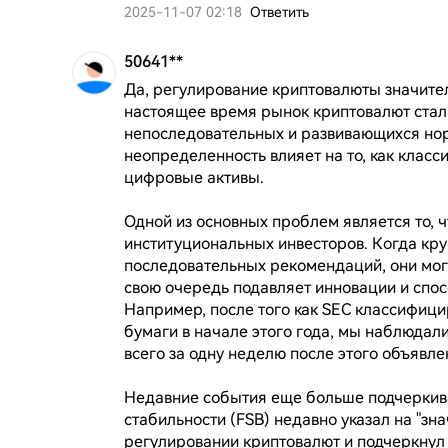
2025-11-07 02:18
Ответить
50641**
Да, регулирование криптовалюты значител
настоящее время рынок криптовалют сталк
непоследовательных и развивающихся нор
неопределенность влияет на то, как класс
цифровые активы.

Одной из основных проблем является то, ч
институциональных инвесторов. Когда кру
последовательных рекомендаций, они могу
свою очередь подавляет инновации и спос
Например, после того как SEC классифици
бумаги в начале этого года, мы наблюдал
всего за одну неделю после этого объявлен
Недавние события еще больше подчеркива
стабильности (FSB) недавно указал на "зн
регулировании криптовалют и подчеркнул