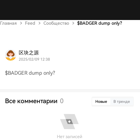
Главная
Feed
Сообщество
$BADGER dump only?
区块之源
2025/02/09 12:38
$BADGER dump only?
Все комментарии
0
Новые
В тренде
Нет записей