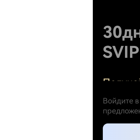
30д
SVIP
Получа
Комисс
Войдите в
предложен
Ставки 
Мейкер