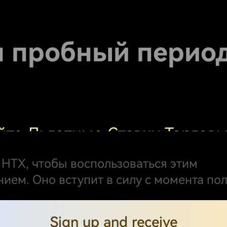
н пробный перио
йте Льготные Ставки Торгов
ий
 HTX, чтобы воспользоваться этим
ием. Оно вступит в силу с момента по
комиссий на спот
Sign up and receive
Тейкер