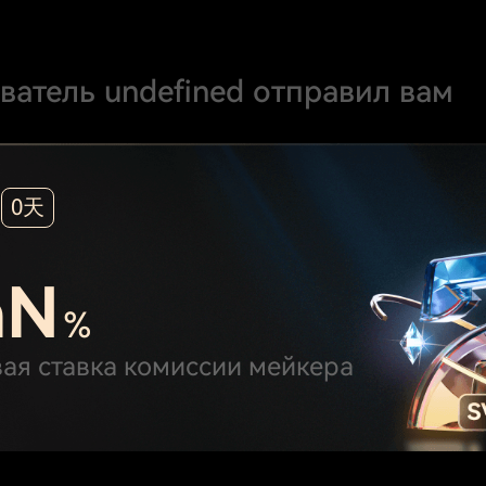
ватель undefined
отправил вам
0天
aN
%
ая ставка комиссии мейкера