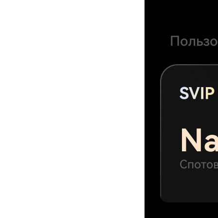
Пользо
N
Спотов