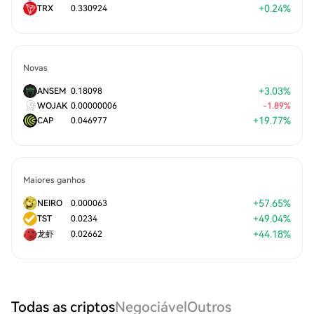
+
0.24
%
TRX
0.330924
Novas
+
3.03
%
ANSEM
0.18098
WOJAK
0.00000006
-
1.89
%
+
19.77
%
CAP
0.046977
Maiores ganhos
+
57.65
%
NEIRO
0.000063
+
49.04
%
TST
0.0234
+
44.18
%
龙虾
0.02662
Todas as criptos
Negociável
Outros