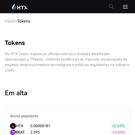
Início
>
Tokens
Tokens
No HTX Learn, explora as últimas notícias e análises detalhadas
relacionadas a "Tokens", cobrindo tendências de mercado, atualizações de
projetos, desenvolvimentos tecnológicos e políticas regulatórias na indústria
cripto.
Em alta
Ativos populares
+
0.49
%
HTX
0.00000181
BEAT
2.595
-
23.64
%