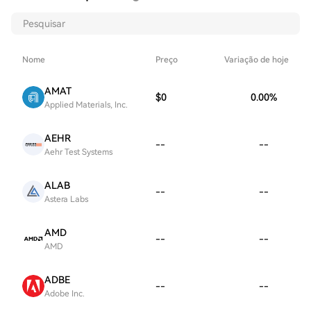
Nome
Preço
Variação de hoje
AMAT
$0
0.00
%
Applied Materials, Inc.
AEHR
--
--
Aehr Test Systems
ALAB
--
--
Astera Labs
AMD
--
--
AMD
ADBE
--
--
Adobe Inc.