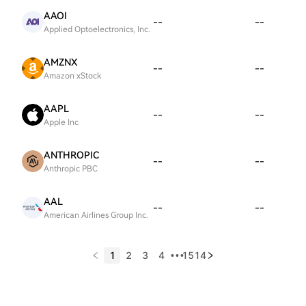
AAOI
--
--
Applied Optoelectronics, Inc.
AMZNX
--
--
Amazon xStock
AAPL
--
--
Apple Inc
ANTHROPIC
--
--
Anthropic PBC
AAL
--
--
American Airlines Group Inc.
1
2
3
4
1514
•••