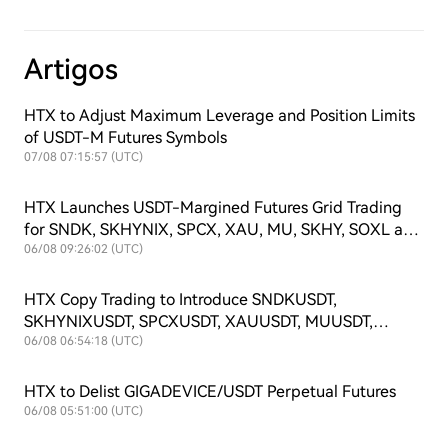
Artigos
HTX to Adjust Maximum Leverage and Position Limits
of USDT-M Futures Symbols
07/08 07:15:57 (UTC)
HTX Launches USDT-Margined Futures Grid Trading
for SNDK, SKHYNIX, SPCX, XAU, MU, SKHY, SOXL and
TSLAX
06/08 09:26:02 (UTC)
HTX Copy Trading to Introduce SNDKUSDT,
SKHYNIXUSDT, SPCXUSDT, XAUUSDT, MUUSDT,
SKHYUSDT, SOXLUSDT and TSLAXUSDT Futures
06/08 06:54:18 (UTC)
Symbols
HTX to Delist GIGADEVICE/USDT Perpetual Futures
06/08 05:51:00 (UTC)