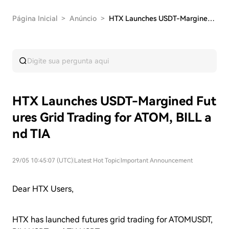
Página Inicial
>
Anúncio
>
HTX Launches USDT-Margined Futures Grid Trading…
HTX Launches USDT-Margined Fut
ures Grid Trading for ATOM, BILL a
nd TIA
29/05 10:45:07 (UTC)
|
Latest Hot Topic
|
Important Announcement
Dear HTX Users,
HTX has launched futures grid trading for ATOMUSDT,