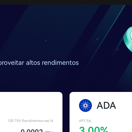
roveitar altos rendimentos
ADA
100 TRX Rendimentos est./d
APY Est.
3.00%