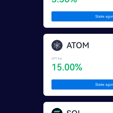
Stake agor
ATOM
APY Est.
15.00%
Stake agor