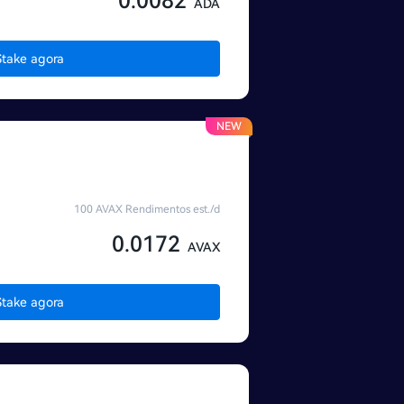
0.0082
ADA
Stake agora
NEW
100 AVAX Rendimentos est./d
0.0172
AVAX
Stake agora