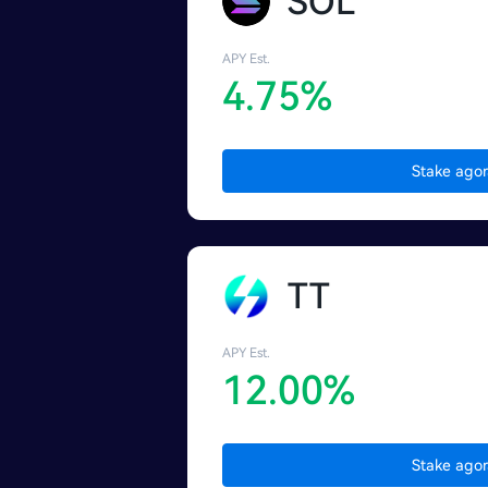
SOL
APY Est.
4.75%
Stake agor
TT
APY Est.
12.00%
Stake agor