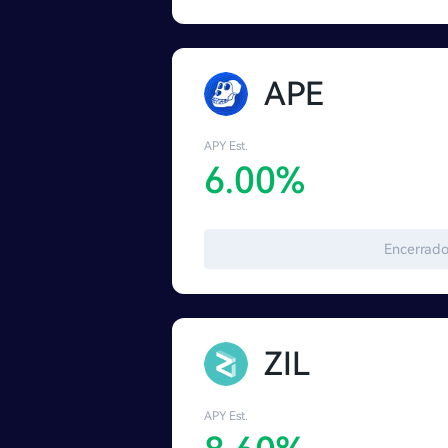
APE
APY Est.
6.00%
Encerrad
ZIL
APY Est.