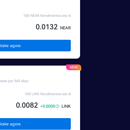
100 NEAR Rendimentos est./d
0.0132
NEAR
Stake agora
NEW
ado por 365 dias）
100 LINK Rendimentos est./d
0.0082
+0.0000
LINK
Stake agora