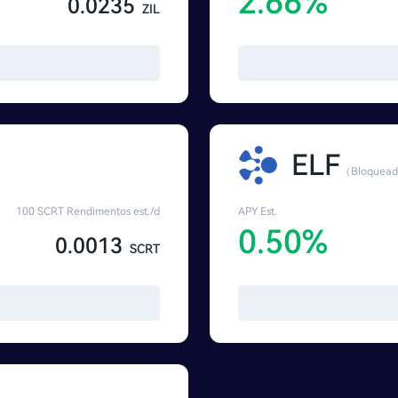
2.66%
0.0235
ZIL
ELF
（Bloqueado
100 SCRT Rendimentos est./d
APY Est.
0.50%
0.0013
SCRT