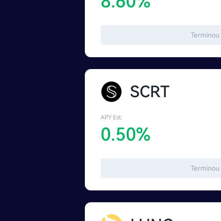
8.60%
Terminou
SCRT
APY Est.
0.50%
Terminou