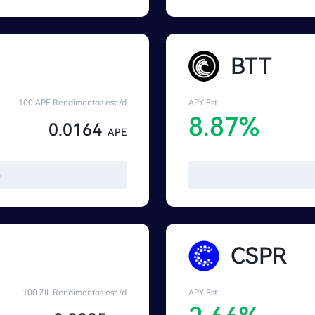
BTT
100 APE Rendimentos est./d
APY Est.
8.87%
0.0164
APE
o
CSPR
100 ZIL Rendimentos est./d
APY Est.