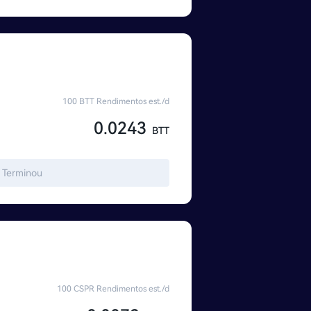
100 BTT Rendimentos est./d
0.0243
BTT
Terminou
100 CSPR Rendimentos est./d