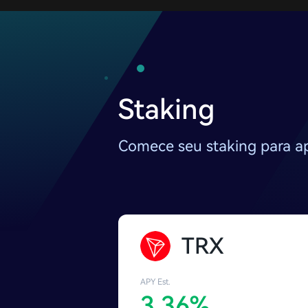
Staking
Comece seu staking para ap
TRX
APY Est.
3.36%