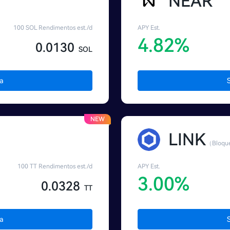
NEAR
100 SOL Rendimentos est./d
APY Est.
4.82%
0.0130
SOL
a
NEW
LINK
（Bloque
100 TT Rendimentos est./d
APY Est.
3.00%
0.0328
TT
a