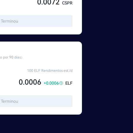
0.0072
CSPR
Terminou
 por 90 dias）
100 ELF Rendimentos est./d
0.0006
+0.0006
ELF
Terminou