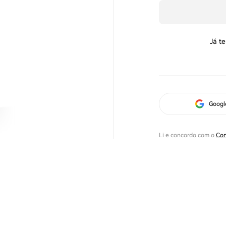
Já t
Googl
Li e concordo com o
Con