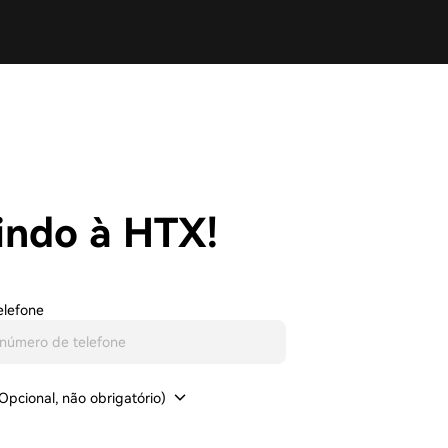
ndo à HTX!
elefone
pcional, não obrigatório)