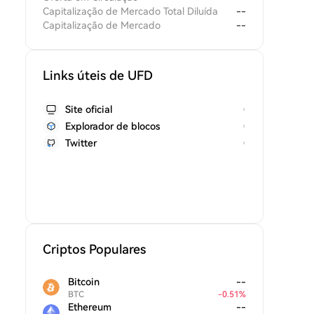
Capitalização de Mercado Total Diluída
--
Capitalização de Mercado
--
Links úteis de UFD
Site oficial
Explorador de blocos
Twitter
Criptos Populares
Bitcoin
--
BTC
-
0.51
%
Ethereum
--