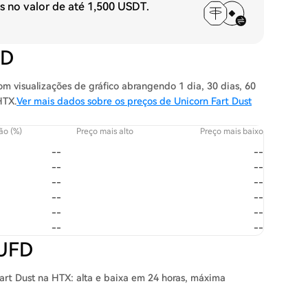
s no valor de até
1,500 USDT
.
FD
m visualizações de gráfico abrangendo 1 dia, 30 dias, 60
HTX.
Ver mais dados sobre os preços de Unicorn Fart Dust
ão (%)
Preço mais alto
Preço mais baixo
--
--
--
--
--
--
--
--
--
--
--
--
 UFD
art Dust na HTX: alta e baixa em 24 horas, máxima