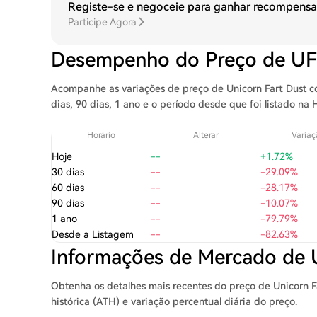
Registe-se e negoceie para ganhar recompensa
Participe Agora
Desempenho do Preço de U
Acompanhe as variações de preço de Unicorn Fart Dust co
dias, 90 dias, 1 ano e o período desde que foi listado na 
Horário
Alterar
Variaç
Hoje
--
+1.72%
30 dias
--
-29.09%
60 dias
--
-28.17%
90 dias
--
-10.07%
1 ano
--
-79.79%
Desde a Listagem
--
-82.63%
Informações de Mercado de
Obtenha os detalhes mais recentes do preço de Unicorn F
histórica (ATH) e variação percentual diária do preço.