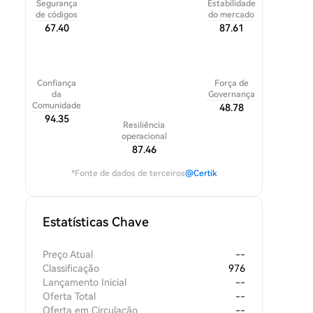
Segurança
Estabilidade
de códigos
do mercado
67.40
87.61
Confiança
Força de
da
Governança
Comunidade
48.78
94.35
Resiliência
operacional
87.46
*Fonte de dados de terceiros
@Certik
Estatísticas Chave
Preço Atual
--
Classificação
976
Lançamento Inicial
--
Oferta Total
--
Oferta em Circulação
--