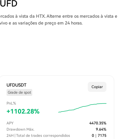
 UFD
rcados à vista da HTX. Alterne entre os mercados à vista e
ivo e as variações de preço em 24 horas.
UFDUSDT
Copiar
Grade de spot
PnL%
+
1102.28
%
APY
4470.35
%
Drawdown Máx.
9.64
%
24H | Total de trades correspondidos
0
｜
7175