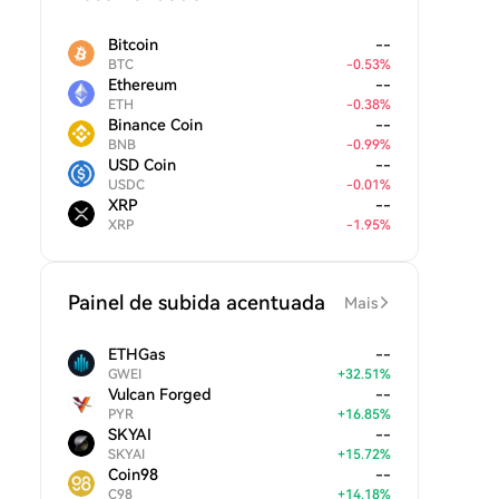
Bitcoin
--
BTC
-
0.53
%
Ethereum
--
ETH
-
0.38
%
Binance Coin
--
BNB
-
0.99
%
USD Coin
--
USDC
-
0.01
%
XRP
--
XRP
-
1.95
%
Painel de subida acentuada
Mais
ETHGas
--
GWEI
+
32.51
%
Vulcan Forged
--
PYR
+
16.85
%
SKYAI
--
SKYAI
+
15.72
%
Coin98
--
C98
+
14.18
%