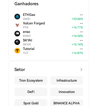
Ganhadores
ETHGas
--
GWEI
+
33.06
%
Vulcan Forged
--
PYR
+
16.71
%
enso
--
ENSO
+
16.50
%
SKYAI
--
SKYAI
+
15.76
%
Tutorial
--
TUT
+
14.87
%
Setor
Tron Ecosystem
Infrastructure
DeFi
Innovation
Spot Gold
BINANCE ALPHA