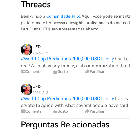
Threads
Bem-vindo à
Comunidade HTX
. Aqui, você pode se mant
plataforma e ter acesso a insights profissionais do mercad
Fart Dust (UFD) são apresentadas abaixo.
UFD
2026-8-2
#
World Cup Predictions: 100,000 USDT Daily
Our te
real! As real as any family, club or organization that
Comenta
Gosto
Partilhar
someone who has made this happen, or will mak
UFD
2026-8-2
#
World Cup Predictions: 100,000 USDT Daily
I've le
crypto to agree with what several people have said: 
Comenta
Gosto
Partilhar
like bitcoin We exemplify and harnes
Perguntas Relacionadas