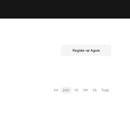
Registe-se Agora
1H
24H
1S
1M
1A
Tudo