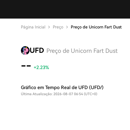
Página Inicial
Preço
Preço de Unicorn Fart Dust
UFD
Preço de Unicorn Fart Dust
--
+2.23%
Gráfico em Tempo Real de UFD (UFD/)
Última Atualização: 2026-08-07 06:54 (UTC+0)