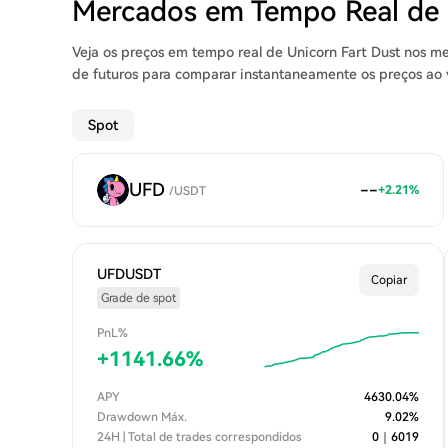
Mercados em Tempo Real de
Veja os preços em tempo real de Unicorn Fart Dust nos me
de futuros para comparar instantaneamente os preços ao v
Spot
UFD
--
+
2.21
%
/
USDT
UFDUSDT
Copiar
Grade de spot
PnL%
+
1141.66
%
APY
4630.04
%
Drawdown Máx.
9.02
%
24H | Total de trades correspondidos
0
｜
6019