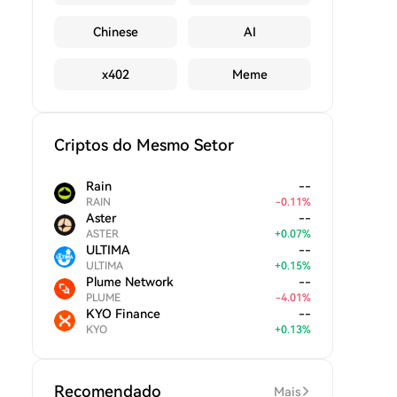
Chinese
AI
x402
Meme
Criptos do Mesmo Setor
Rain
--
RAIN
-
0.11
%
Aster
--
ASTER
+
0.07
%
ULTIMA
--
ULTIMA
+
0.15
%
Plume Network
--
PLUME
-
4.01
%
KYO Finance
--
KYO
+
0.13
%
Recomendado
Mais