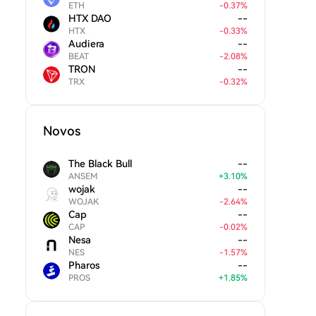
ETH
-
0.37
%
HTX DAO
--
HTX
-
0.33
%
Audiera
--
BEAT
-
2.08
%
TRON
--
TRX
-
0.32
%
Novos
The Black Bull
--
ANSEM
+
3.10
%
wojak
--
WOJAK
-
2.64
%
Cap
--
CAP
-
0.02
%
Nesa
--
NES
-
1.57
%
Pharos
--
PROS
+
1.85
%