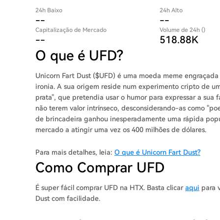
24h Baixo
24h Alto
--
--
Capitalização de Mercado
Volume de 24h ()
--
518.88K
O que é UFD?
Unicorn Fart Dust ($UFD) é uma moeda meme engraçada i
ironia. A sua origem reside num experimento cripto de um
prata", que pretendia usar o humor para expressar a sua f
não terem valor intrínseco, desconsiderando-as como "poe
de brincadeira ganhou inesperadamente uma rápida popu
mercado a atingir uma vez os 400 milhões de dólares.
Para mais detalhes, leia:
O que é Unicorn Fart Dust?
Como Comprar UFD
É super fácil comprar UFD na HTX. Basta clicar
aqui
para v
Dust com facilidade.