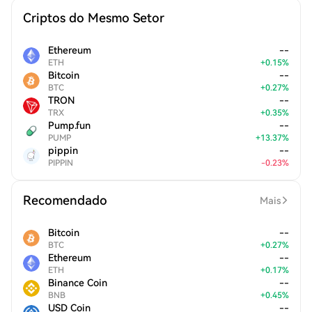
Criptos do Mesmo Setor
Ethereum
--
ETH
+
0.15
%
Bitcoin
--
BTC
+
0.27
%
TRON
--
TRX
+
0.35
%
Pump.fun
--
PUMP
+
13.37
%
pippin
--
PIPPIN
-
0.23
%
Recomendado
Mais
Bitcoin
--
BTC
+
0.27
%
Ethereum
--
ETH
+
0.17
%
Binance Coin
--
BNB
+
0.45
%
USD Coin
--