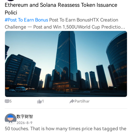
Ethereum and Solana Reassess Token Issuance
Polici
#
Post To Earn Bonus
Post To Earn BonusHTX Creation
Challenge — Post and Win 1,500UWorld Cup Predictions:
100,000 USDT DailyEthereum and Solana Reassess Token
Issuance Policies, Galaxy Research SaysEthereum and
Solana, tw
5
1
Partilhar
数字财智
2026-8-9
50 touches. That is how many times price has tagged the