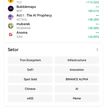
TUT
+
114.26
%
Bubblemaps
--
BMT
+
80.61
%
Act I : The AI Prophecy
--
ACTSOL
+
38.28
%
mubarak
--
MUBARAK
+
30.58
%
Anoma
--
XAN
+
26.85
%
Setor
Tron Ecosystem
Infrastructure
DeFi
Innovation
Spot Gold
BINANCE ALPHA
Chinese
AI
x402
Meme