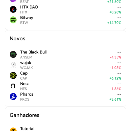
BEAT
+
21.60
%
HTX DAO
--
HTX
+
0.28
%
Bitway
--
BTW
+
14.70
%
Novos
The Black Bull
--
ANSEM
-
4.35
%
wojak
--
WOJAK
-
1.03
%
Cap
--
CAP
+
6.12
%
Nesa
--
NES
-
1.86
%
Pharos
--
PROS
+
3.61
%
Ganhadores
Tutorial
--