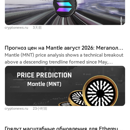
of human purpose in a world of abundant, non-human
(SIMD-0286), which raised the computational unit limit
coins, airdrops). The strength of a blockchain's network
intelligence. The central question remains: are we, now
per block. Within six days, this new capacity was
effects—liquidity, applications, users—can make its
living within this technological singularity, prepared for
reportedly filled. Much of the increased transaction flow
revenue more defensible and grant it greater pricing
what comes next?
comes from market makers and arbitrage bots, which
power than often assumed. The article proposes a
cryptonews.ru
3天前
provide liquidity and maintain low spreads with
foundational valuation framework for L1s, separating
frequent, low-fee trades. The launch of Western Union's
revenue (fees captured for token holders), costs, and
'Stablecard' on Solana highlights growing payments use.
total token supply. A key accounting principle is that
Прогноз цен на Mantle август 2026: Мегаполис вырос на 9% благодаря запуску Super Portal на Solana с поддержкой Chainlink
However, while transaction counts are at all-time highs,
inflationary rewards should not be counted as a cost
Mantle (MNT) price analysis shows a technical breakout
the fees and revenue generated are at multi-year lows,
unless the newly minted tokens are symmetrically
above a descending trendline formed since May,
as high-volume speculative trading (e.g., memecoins)
counted as a value input; otherwise, it misrepresents
supported by a second bullish RSI divergence. This
has been replaced by higher-frequency, lower-value
profitability. Finally, Resnick discusses the economics of
coincides with the launch of the Mantle Super Portal on
transactions. Future planned upgrades, like Alpenglow
increasing protocol fees to boost revenue. Since revenue
Solana, secured by Chainlink CCIP, granting Mantle's
and 200-millisecond slots, aim to further scale the
equals price times quantity, the net effect depends on
capital market infrastructure access to a new ecosystem.
network's throughput.
demand elasticity. Research on Ethereum suggests
The RSI is above 50 for the first time since June,
transaction demand is somewhat elastic; a fee increase
indicating a potential trend change. Key resistance
reduces volume. A uniform fee is a blunt instrument, as
cryptonews.ru
23小时前
levels are the 50-day EMA at $0.4433, followed by the
different transactions (e.g., small transfers vs. large
100-day EMA at $0.5087 and the 200-day EMA at
settlements) have vastly different abilities to pay. The
$0.6295. Support lies at the 20-day EMA ($0.4115) and
Грядут масштабные обновления для Ethereum и Solana: что изменится?
article suggests that transaction-value-based fees,