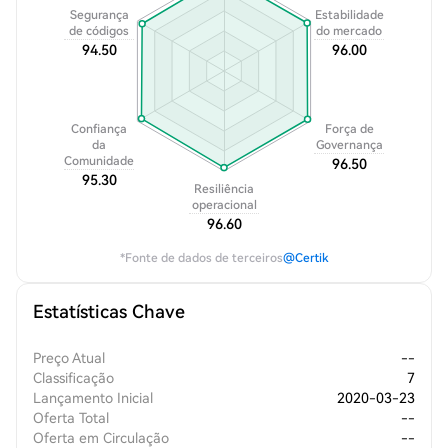
Segurança
Estabilidade
de códigos
do mercado
94.50
96.00
Confiança
Força de
da
Governança
Comunidade
96.50
95.30
Resiliência
operacional
96.60
*Fonte de dados de terceiros
@Certik
Estatísticas Chave
Preço Atual
--
Classificação
7
Lançamento Inicial
2020-03-23
Oferta Total
--
Oferta em Circulação
--