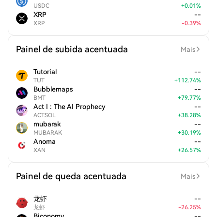
USDC
+
0.01
%
XRP
--
XRP
-
0.39
%
Painel de subida acentuada
Mais
Tutorial
--
TUT
+
112.74
%
Bubblemaps
--
BMT
+
79.77
%
Act I : The AI Prophecy
--
ACTSOL
+
38.28
%
mubarak
--
MUBARAK
+
30.19
%
Anoma
--
XAN
+
26.57
%
Painel de queda acentuada
Mais
龙虾
--
龙虾
-
26.25
%
Biconomy
--