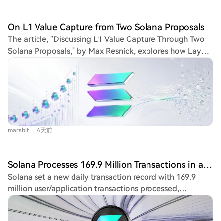
Nvidia's Jensen Huang declared AGI is already here, and
Google DeepMind's Demis Hassabis described the
On L1 Value Capture from Two Solana Proposals
present as "standing at the foothills of the singularity."
The article, "Discussing L1 Value Capture Through Two
Their consensus, despite competing interests, is notable.
Solana Proposals," by Max Resnick, explores how Layer
Tangible evidence supports this view. In mathematics, AI
1 (L1) blockchain tokens derive their fundamental value,
models have progressed from solving under 2% to
drawing parallels to traditional asset pricing theory.
nearly 90% of elite "FrontierMath" problems within 18
Resnick argues that L1 token value, like stock value,
months, recently cracking two major, decades-old
stems from claims on future income streams for holders,
conjectures. In programming, AI performance on real-
not merely from network activity or technological
world coding tasks has surged from 15% to 94%
promise. This value is captured when fees are either
resolution. These represent vertical leaps in capability.
marsbit
4天前
burned (economically akin to a buyback) or distributed
While motivations for such proclamations can be
to stakers (akin to dividends). Inflationary staking
questioned, the data-driven acceleration is undeniable.
rewards, by contrast, redistribute value among holders
Hassabis frames AGI not as another tech revolution but
Solana Processes 169.9 Million Transactions in a Single Day
rather than creating it. The core challenge is the quality
as a force with 10x the scale and speed of the Industrial
Solana set a new daily transaction record with 169.9
and defensibility of fee-based revenue. High-quality
Revolution, potentially leading to a post-scarcity era.
million user/application transactions processed,
fees come from sustainable, recurring demand for the
However, this rapid transition forces urgent questions
indicating real network activity. This followed a 66%
network's economic utility (e.g., long-term financial
about future economic models and the very definition
capacity increase from a July 29th network upgrade
activity), not from transient speculation (e.g., meme