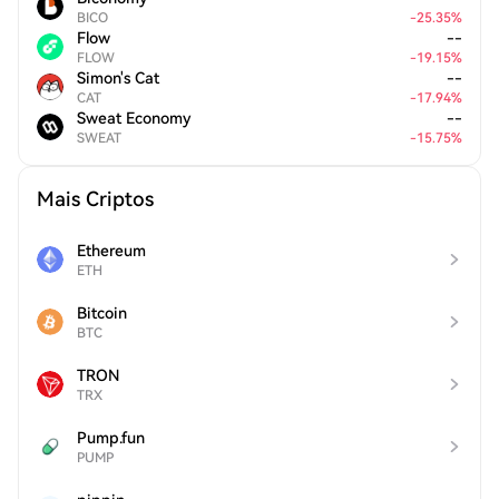
BICO
-
25.35
%
Flow
--
FLOW
-
19.15
%
Simon's Cat
--
CAT
-
17.94
%
Sweat Economy
--
SWEAT
-
15.75
%
Mais Criptos
Ethereum
ETH
Bitcoin
BTC
TRON
TRX
Pump.fun
PUMP