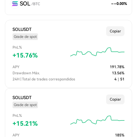
SOL
--
0.00
%
/
BTC
SOLUSDT
Copiar
Grade de spot
PnL%
+
15.76
%
APY
191.78
%
Drawdown Máx.
13.56
%
24H | Total de trades correspondidos
4
｜
51
SOLUSDT
Copiar
Grade de spot
PnL%
+
15.21
%
APY
185
%