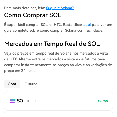
saber mais sobre este projeto, consulte a nossa análise
aprofundada da Solana. O protocolo Solana foi concebido para
Para mais detalhes, leia:
O que é Solana?
facilitar a criação de aplicações descentralizadas (DApp). O seu
Como Comprar SOL
objetivo é melhorar a escalabilidade ao introduzir um consenso
de prova de história (PoH) combinado com o consenso
É super fácil comprar SOL na HTX. Basta clicar
aqui
para ver um
subjacente de prova de participação (PoS) da blockchain.
guia completo sobre como comprar Solana com facilidade.
Devido ao inovador modelo de consenso híbrido, a Solana atrai
o interesse tanto de pequenos traders como de traders
Mercados em Tempo Real de SOL
institucionais. Um foco significativo para a Solana Foundation é
tornar as finanças descentralizadas acessíveis em uma escala
Veja os preços em tempo real de Solana nos mercados à vista
maior.
da HTX. Alterne entre os mercados à vista e de futuros para
comparar instantaneamente os preços ao vivo e as variações de
preço em 24 horas.
Spot
Futuros
SOL
--
+
0.74
%
/
USDT