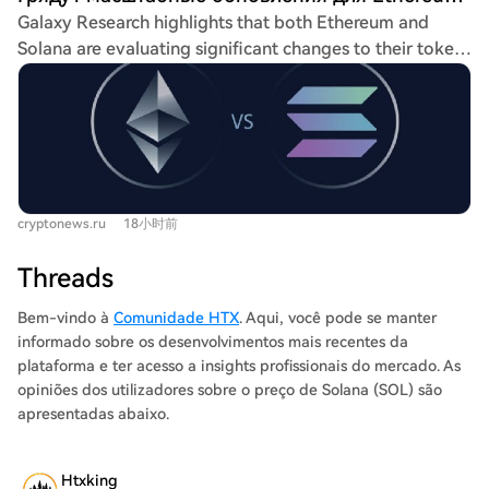
the $0.38 July low. Historically, August is MNT's second-
Galaxy Research highlights that both Ethereum and
potentially implemented via token programs, could be a
strongest month with a +9.27% average return, and the
Solana are evaluating significant changes to their token
more efficient way to capture value from high-
token is already up +8.91% this month. The bullish
supply and inflation policies, focusing on the balance
willingness-to-pay activities. The discussion is framed
scenario targets $0.5087, while a failure to hold $0.4115
between blockchain security incentives and long-term
around ongoing Solana proposals (SIMD-550, SIMD-
risks a retest of $0.38. The conclusion is cautiously
token supply pressure. For Ethereum, proposal EIP-8361
553) but focuses on the universal principles of L1 value
optimistic, noting the breakout is strengthened by
suggests a "gradual burn of issuance rewards." It would
accrual.
fundamental news but faces overhead resistance from
burn an increasing portion of validator rewards as
the EMA stack.
staked ETH rises, reaching a 100% burn if 50% of the
cryptonews.ru
18小时前
total ETH supply is staked. This could lower the
consensus yield from ~2.6% to ~1.2%. While aiming to
Threads
limit supply dilution and strengthen ETH's monetary
properties, critics warn it could pressure individual
Bem-vindo à
Comunidade HTX
. Aqui, você pode se manter
validators and hurt DeFi. The proposal is still a draft,
informado sobre os desenvolvimentos mais recentes da
with no set timeline, and might not launch before late
plataforma e ter acesso a insights profissionais do mercado. As
2027 if included in the Hegotá upgrade. For Solana, two
opiniões dos utilizadores sobre o preço de Solana (SOL) são
governance proposals are in discussion. SIMD-0550 aims
apresentadas abaixo.
to increase the annual disinflation rate from 15% to 30%,
moving the target date for reaching a 1.5% inflation rate
Htxking