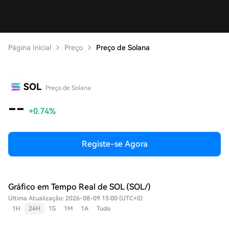
Página Inicial
Preço
Preço de Solana
SOL
Preço de Solana
--
+0.74%
Registe-se Agora
Gráfico em Tempo Real de SOL (SOL/)
Última Atualização: 2026-08-09 15:00 (UTC+0)
1H
24H
1S
1M
1A
Tudo