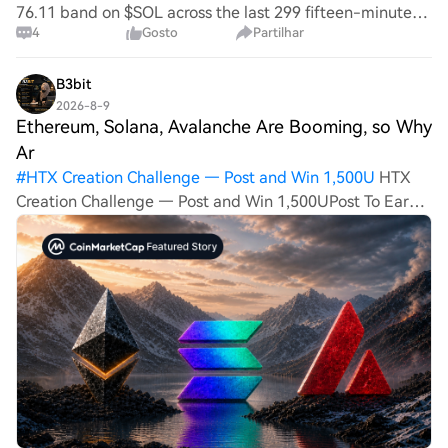
76.11 band on $SOL across the last 299 fifteen-minute
4
Gosto
Partilhar
candles. It is still holding. SOL trades at 75.94, up 1.7% on
the day, sitting at 81% of i
B3bit
2026-8-9
Ethereum, Solana, Avalanche Are Booming, so Why
Ar
#
HTX Creation Challenge — Post and Win 1,500U
HTX
Creation Challenge — Post and Win 1,500UPost To Earn
Bonus Ethereum, Solana, Avalanche Are Booming, so
Why Are Prices Down 50%? Ethereum, Solana, and
Avalanche usage is rising as fees fall. So why