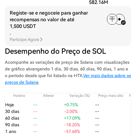
582.16M
Registe-se e negoceie para ganhar
recompensas no valor de até
1,500 USDT
.
Participe Agora
Desempenho do Preço de SOL
Acompanhe as variações de preço de Solana com visualizações
de gráfico abrangendo 1 dia, 30 dias, 60 dias, 90 dias, 1 ano e
o período desde que foi listado na HTX.
Ver mais dados sobre os
preços de Solana
Horário
Alterar
Variação (%)
Preço mais alto
Preç
Hoje
--
+0.75%
--
30 dias
--
-2.00%
--
60 dias
--
+17.09%
--
90 dias
--
-18.20%
--
1 ano
--
-57.68%
--