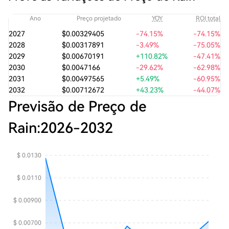
Ano
Preço projetado
YOY
ROI total
2027
$0.00329405
-74.15%
-74.15%
2028
$0.00317891
-3.49%
-75.05%
2029
$0.00670191
+110.82%
-47.41%
2030
$0.0047166
-29.62%
-62.98%
2031
$0.00497565
+5.49%
-60.95%
2032
$0.00712672
+43.23%
-44.07%
Previsão de Preço de
Rain:
2026
-
2032