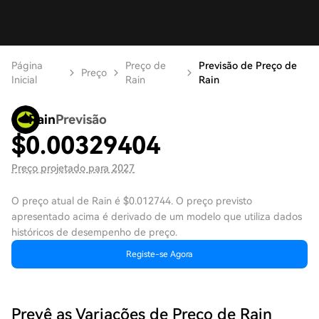
Página
Preço de
Previsão de Preço de
Preço
Inicial
Rain
Rain
Rain
Previsão
$
0.00329404
Preço projetado para 2027
O preço atual de Rain é $0.012744. O preço previsto
apresentado acima é derivado de um modelo que utiliza dados
históricos de desempenho de preço.
Registe-se Agora
Prevê as Variações de Preço de Rain