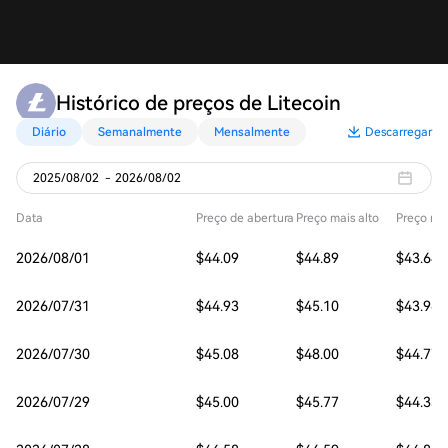
Histórico de preços de Litecoin
Diário
Semanalmente
Mensalmente
Descarregar
2025/08/02
-
2026/08/02
Data
Preço de abertura
Preço mais alto
Preço mai
2026/08/01
$44.09
$44.89
$43.64
2026/07/31
$44.93
$45.10
$43.96
2026/07/30
$45.08
$48.00
$44.77
2026/07/29
$45.00
$45.77
$44.33