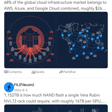
68% of the global cloud infrastructure market belongs to
AWS, Azure, and Google Cloud combined, roughly $268
billion in annualized revenue across just three companies,
per Synergy Research Group. File
Comenta
Gosto
Partilhar
FIL(Filecoin)
2026-8-5
1,152TB is how much NAND flash a single Vera Rubin
NVL72 rack could require, with roughly 16TB per GPU,
according to Citi's own analyst estimate of NVIDIA's next-