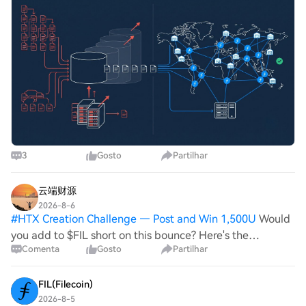
18.5 trillion tokens. Filecoin n
3
Gosto
Partilhar
云端财源
2026-8-6
#
HTX Creation Challenge — Post and Win 1,500U
Would
you add to $FIL short on this bounce? Here's the
Comenta
Gosto
Partilhar
technical case $FIL CONTINUATION — 📉 SHORT 📍 @
0.7205 | Volume: $31.34M RSI 57 | EMA20: $0.7151 📉
Trade Plan: 📉 Entry: 0.7167 – 0.7239 🛑 Stop: 0.
FIL(Filecoin)
2026-8-5