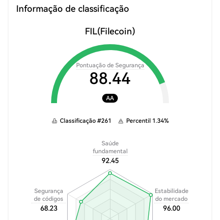
Informação de classificação
FIL
(Filecoin)
Pontuação de Segurança
88.44
AA
Classificação
#
261
Percentil
1.34
%
Saúde
fundamental
92.45
Segurança
Estabilidade
de códigos
do mercado
68.23
96.00