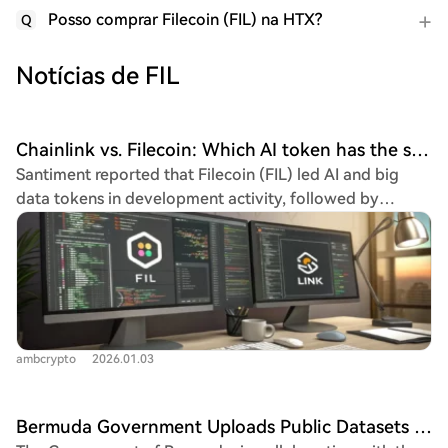
Posso comprar Filecoin (FIL) na HTX?
Q
Notícias de FIL
Chainlink vs. Filecoin: Which AI token has the stronger setup for Q1 2026?
Santiment reported that Filecoin (FIL) led AI and big
data tokens in development activity, followed by
Chainlink (LINK) and Internet Computer (ICP). High
development activity often correlates with increased
adoption and demand. Both tokens showed bullish
potential: FIL rallied 19.5% in a week, with analysts
noting its history of strong Q1 rallies. LINK saw
accumulation by large wallets and its reserve added 94k
ambcrypto
2026.01.03
tokens. Technically, FIL's structure was mixed; it
remained in a longer-term bearish trend, with $3 as a
key resistance. LINK had a bullish weekly swing
Bermuda Government Uploads Public Datasets to the Filecoin Network
structure but bearish internal momentum. Neither token