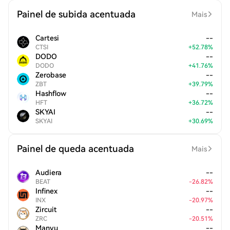
Painel de subida acentuada
Mais
Cartesi
--
CTSI
+
52.78
%
DODO
--
DODO
+
41.76
%
Zerobase
--
ZBT
+
39.79
%
Hashflow
--
HFT
+
36.72
%
SKYAI
--
SKYAI
+
30.69
%
Painel de queda acentuada
Mais
Audiera
--
BEAT
-
26.82
%
Infinex
--
INX
-
20.97
%
Zircuit
--
ZRC
-
20.51
%
Manyu
--