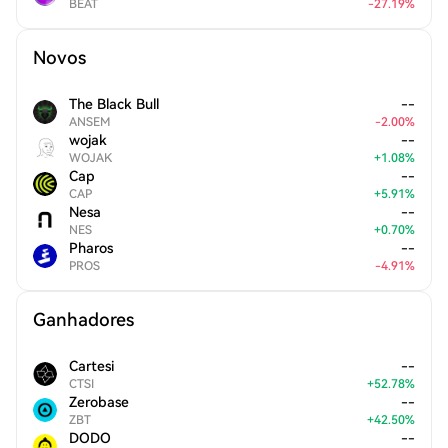
BEAT
-
27.19
%
Novos
The Black Bull
--
ANSEM
-
2.00
%
wojak
--
WOJAK
+
1.08
%
Cap
--
CAP
+
5.91
%
Nesa
--
NES
+
0.70
%
Pharos
--
PROS
-
4.91
%
Ganhadores
Cartesi
--
CTSI
+
52.78
%
Zerobase
--
ZBT
+
42.50
%
DODO
--