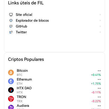
Links úteis de FIL
Site oficial
Explorador de blocos
GitHub
Twitter
Criptos Populares
Bitcoin
--
BTC
+
0.41
%
Ethereum
--
ETH
+
1.75
%
HTX DAO
--
HTX
-
0.11
%
TRON
--
TRX
-
0.22
%
Audiera
--