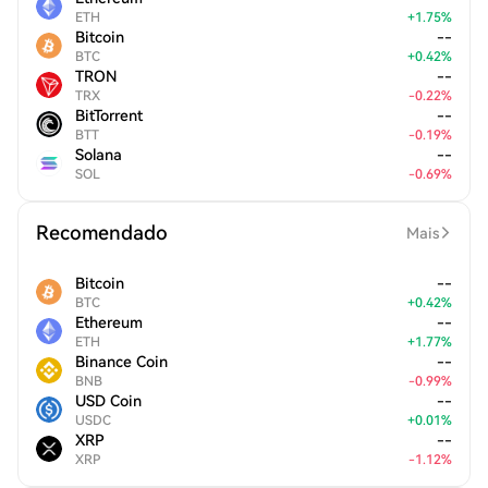
ETH
+
1.75
%
Bitcoin
--
BTC
+
0.42
%
TRON
--
TRX
-
0.22
%
BitTorrent
--
BTT
-
0.19
%
Solana
--
SOL
-
0.69
%
Recomendado
Mais
Bitcoin
--
BTC
+
0.42
%
Ethereum
--
ETH
+
1.77
%
Binance Coin
--
BNB
-
0.99
%
USD Coin
--
USDC
+
0.01
%
XRP
--
XRP
-
1.12
%