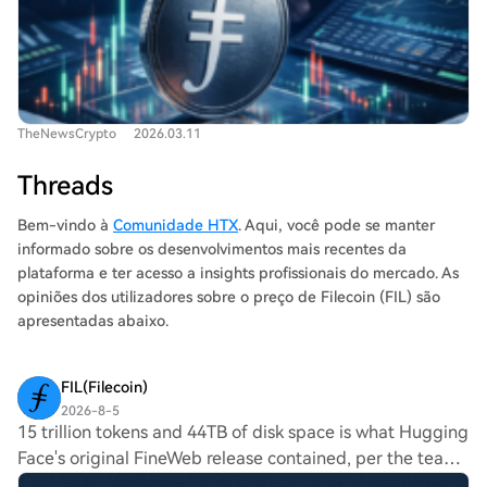
over 112%, reaching $200 million, while liquidations
current structure favors a bullish outlook, provided the
totaled $1.46 million. Technical indicators suggest strong
price remains above the $1.00 support level.
selling pressure, with MACD and signal lines below zero,
a deeply negative CMF (-0.30), and an RSI of 25.10
indicating oversold conditions. If bearish momentum
TheNewsCrypto
2026.03.11
continues, FIL could test support near $0.82 or even
drop below $0.79. A bullish reversal might push the price
Threads
toward resistance at $0.89 or higher. The Filecoin
Onchain Cloud aims to provide decentralized
Bem-vindo à
Comunidade HTX
. Aqui, você pode se manter
infrastructure with greater transparency and control for
informado sobre os desenvolvimentos mais recentes da
enterprises, though current market dynamics remain
plataforma e ter acesso a insights profissionais do mercado. As
dominated by sellers.
opiniões dos utilizadores sobre o preço de Filecoin (FIL) são
apresentadas abaixo.
FIL(Filecoin)
2026-8-5
15 trillion tokens and 44TB of disk space is what Hugging
Face's original FineWeb release contained, per the team's
own documentation. The dataset has since grown past