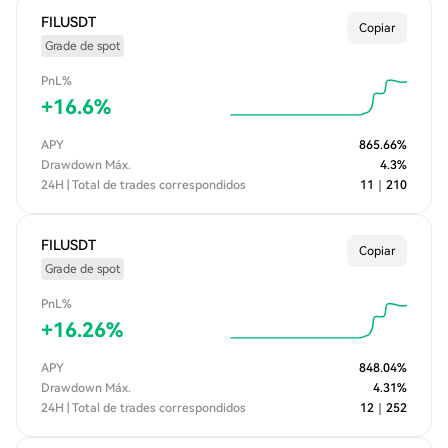
FILUSDT
Copiar
Grade de spot
PnL%
+
16.6
%
APY
865.66
%
Drawdown Máx.
4.3
%
24H | Total de trades correspondidos
11
｜
210
FILUSDT
Copiar
Grade de spot
PnL%
+
16.26
%
APY
848.04
%
Drawdown Máx.
4.31
%
24H | Total de trades correspondidos
12
｜
252