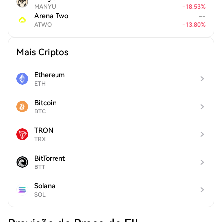
MANYU
-
18.53
%
Arena Two
--
ATWO
-
13.80
%
Mais Criptos
Ethereum
ETH
Bitcoin
BTC
TRON
TRX
BitTorrent
BTT
Solana
SOL