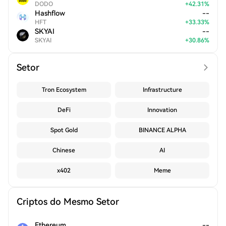
DODO
+
42.31
%
Hashflow
--
HFT
+
33.33
%
SKYAI
--
SKYAI
+
30.86
%
Setor
Tron Ecosystem
Infrastructure
DeFi
Innovation
Spot Gold
BINANCE ALPHA
Chinese
AI
x402
Meme
Criptos do Mesmo Setor
Ethereum
--