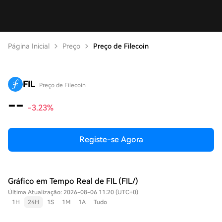
Página Inicial
Preço
Preço de Filecoin
FIL
Preço de Filecoin
--
-3.23%
Registe-se Agora
Gráfico em Tempo Real de FIL (FIL/)
Última Atualização: 2026-08-06 11:20 (UTC+0)
1H
24H
1S
1M
1A
Tudo