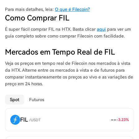
ficheiros e provar que armazenaram os ficheiros corretamente
ao longo do tempo. Qualquer pessoa que queira armazenar os
Para mais detalhes, leia:
O que é Filecoin?
seus ficheiros ou ser paga por armazenar os ficheiros de outros
Como Comprar FIL
utilizadores pode juntar-se ao Filecoin. O armazenamento
disponível, e o preço desse armazenamento, não é controlado
É super fácil comprar FIL na HTX. Basta clicar
aqui
para ver um
por nenhuma empresa única. Em vez disso, o Filecoin facilita
guia completo sobre como comprar Filecoin com facilidade.
mercados abertos para armazenar e recuperar ficheiros em que
qualquer pessoa pode participar. O Filecoin inclui uma
Mercados em Tempo Real de FIL
blockchain e uma criptomoeda nativa (FIL). Os mineiros de
armazenamento ganham unidades de FIL por armazenar
Veja os preços em tempo real de Filecoin nos mercados à vista
ficheiros. A blockchain do Filecoin regista transacções para
da HTX. Alterne entre os mercados à vista e de futuros para
enviar e receber FIL, juntamente com provas dos mineiros de
comparar instantaneamente os preços ao vivo e as variações de
armazenamento de que estão a armazenar os seus ficheiros
preço em 24 horas.
correctamente.
Spot
Futuros
FIL
--
-3.23
%
/
USDT