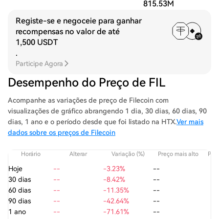
815.53M
Registe-se e negoceie para ganhar
recompensas no valor de até
1,500 USDT
.
Participe Agora
Desempenho do Preço de FIL
Acompanhe as variações de preço de Filecoin com
visualizações de gráfico abrangendo 1 dia, 30 dias, 60 dias, 90
dias, 1 ano e o período desde que foi listado na HTX.
Ver mais
dados sobre os preços de Filecoin
Horário
Alterar
Variação (%)
Preço mais alto
Preç
Hoje
--
-3.23%
--
30 dias
--
-8.42%
--
60 dias
--
-11.35%
--
90 dias
--
-42.64%
--
1 ano
--
-71.61%
--