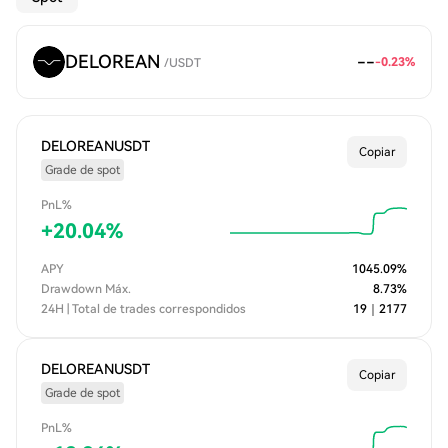
DELOREAN
--
-0.23
%
/
USDT
DELOREANUSDT
Copiar
Grade de spot
PnL%
+
20.04
%
APY
1045.09
%
Drawdown Máx.
8.73
%
24H | Total de trades correspondidos
19
｜
2177
DELOREANUSDT
Copiar
Grade de spot
PnL%