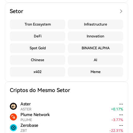
Setor
Tron Ecosystem
Infrastructure
DeFi
Innovation
Spot Gold
BINANCE ALPHA
Chinese
AI
x402
Meme
Criptos do Mesmo Setor
Aster
--
ASTER
+
0.17
%
Plume Network
--
PLUME
-
3.77
%
Zerobase
--
ZBT
-
22.31
%