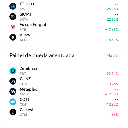
ETHGas
--
GWEI
+
26.76
%
SKYAI
--
SKYAI
+
22.98
%
Vulcan Forged
--
PYR
+
17.69
%
Allora
--
ALLO
+
16.51
%
Painel de queda acentuada
Mais
Zerobase
--
ZBT
-
22.31
%
GUNZ
--
GUN
-
13.26
%
Metaplex
--
MPLX
-
12.70
%
COTI
--
COTI
-
12.67
%
Cartesi
--
CTSI
-
11.66
%