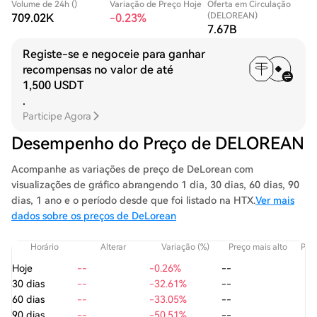
Volume de 24h ()
Variação de Preço Hoje
Oferta em Circulação
(DELOREAN)
709.02K
-0.23%
7.67B
Registe-se e negoceie para ganhar
recompensas no valor de até
1,500 USDT
.
Participe Agora
Desempenho do Preço de DELOREAN
Acompanhe as variações de preço de DeLorean com
visualizações de gráfico abrangendo 1 dia, 30 dias, 60 dias, 90
dias, 1 ano e o período desde que foi listado na HTX.
Ver mais
dados sobre os preços de DeLorean
Horário
Alterar
Variação (%)
Preço mais alto
Preç
Hoje
--
-0.26%
--
30 dias
--
-32.61%
--
60 dias
--
-33.05%
--
90 dias
--
-50.51%
--