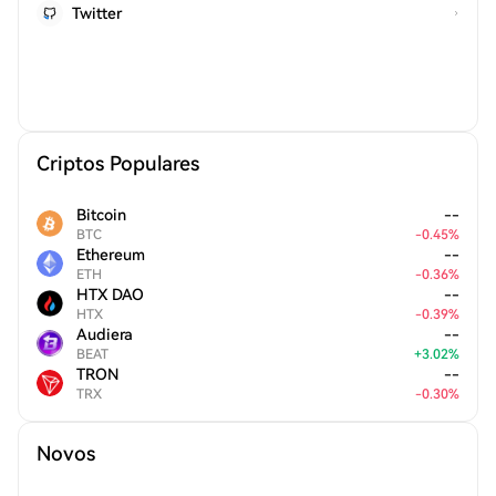
Twitter
Criptos Populares
Bitcoin
--
BTC
-
0.45
%
Ethereum
--
ETH
-
0.36
%
HTX DAO
--
HTX
-
0.39
%
Audiera
--
BEAT
+
3.02
%
TRON
--
TRX
-
0.30
%
Novos