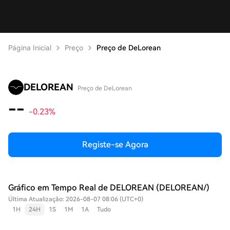
Página Inicial
Preço
Preço de DeLorean
DELOREAN
Preço de DeLorean
--
-0.23%
Registe-se Agora
Gráfico em Tempo Real de DELOREAN (DELOREAN/)
Última Atualização: 2026-08-07 08:06 (UTC+0)
1H
24H
1S
1M
1A
Tudo