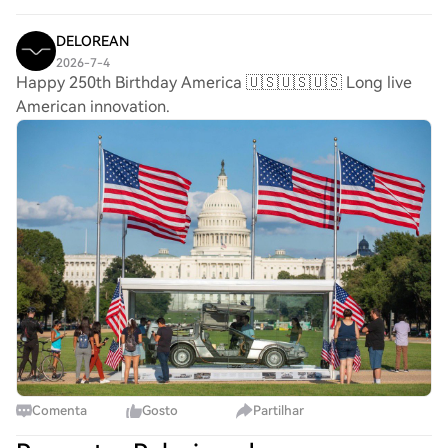
contracts. Security remains a core priorit
DELOREAN
2026-7-4
Happy 250th Birthday America 🇺🇸🇺🇸🇺🇸 Long live
American innovation.
Comenta
Gosto
Partilhar