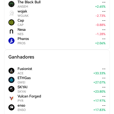
The Black Bull
--
ANSEM
+
2.65
%
wojak
--
WOJAK
-
2.73
%
Cap
--
CAP
-
0.88
%
Nesa
--
NES
-
1.28
%
Pharos
--
PROS
+
2.06
%
Ganhadores
Fusionist
--
ACE
+
33.33
%
ETHGas
--
GWEI
+
27.07
%
SKYAI
--
SKYAI
+
23.80
%
Vulcan Forged
--
PYR
+
17.97
%
enso
--
ENSO
+
17.83
%