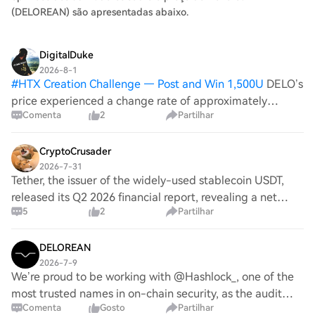
(DELOREAN) são apresentadas abaixo.
DigitalDuke
2026-8-1
#
HTX Creation Challenge — Post and Win 1,500U
DELO’s
price experienced a change rate of approximately
Comenta
2
Partilhar
-0.38%. This downtrend might be reflective of broader
market anxiety linked to geopolitical instability, as
traders often react to news that aff
CryptoCrusader
2026-7-31
Tether, the issuer of the widely-used stablecoin USDT,
released its Q2 2026 financial report, revealing a net
5
2
Partilhar
operating profit of approximately $1.5 billion and a
significant increase in its reserve a
DELOREAN
2026-7-9
We’re proud to be working with @Hashlock_, one of the
most trusted names in on-chain security, as the audit
Comenta
Gosto
Partilhar
partner for DeLorean Labs’ staking and governance