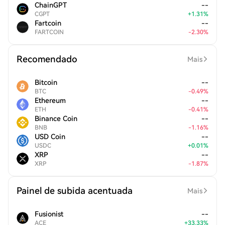
ChainGPT
--
CGPT
+
1.31
%
Fartcoin
--
FARTCOIN
-
2.30
%
Recomendado
Mais
Bitcoin
--
BTC
-
0.49
%
Ethereum
--
ETH
-
0.41
%
Binance Coin
--
BNB
-
1.16
%
USD Coin
--
USDC
+
0.01
%
XRP
--
XRP
-
1.87
%
Painel de subida acentuada
Mais
Fusionist
--
ACE
+
33.33
%