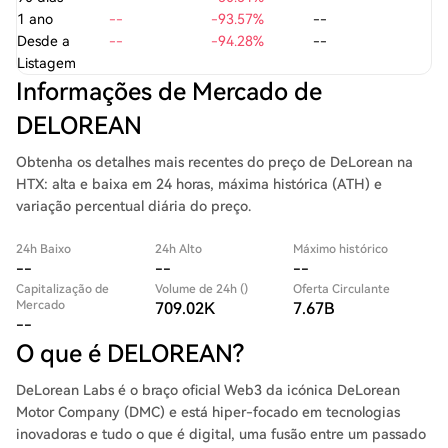
1 ano
--
-93.57%
--
Desde a
--
-94.28%
--
Listagem
Informações de Mercado de
DELOREAN
Obtenha os detalhes mais recentes do preço de DeLorean na
HTX: alta e baixa em 24 horas, máxima histórica (ATH) e
variação percentual diária do preço.
24h Baixo
24h Alto
Máximo histórico
--
--
--
Capitalização de
Volume de 24h ()
Oferta Circulante
Mercado
709.02K
7.67B
--
O que é DELOREAN?
DeLorean Labs é o braço oficial Web3 da icónica DeLorean
Motor Company (DMC) e está hiper-focado em tecnologias
inovadoras e tudo o que é digital, uma fusão entre um passado