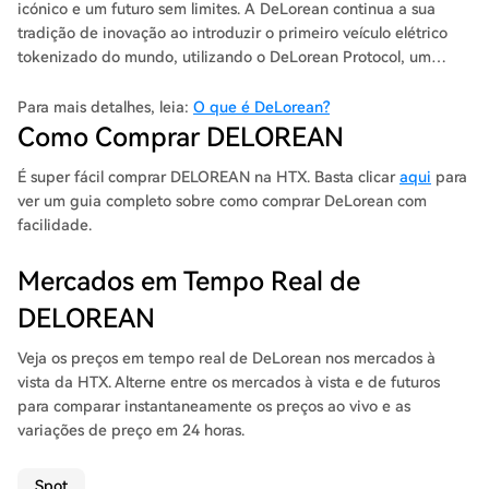
icónico e um futuro sem limites. A DeLorean continua a sua
tradição de inovação ao introduzir o primeiro veículo elétrico
tokenizado do mundo, utilizando o DeLorean Protocol, um
sistema pioneiro de reserva de veículos on-chain, mercado e
análises. Este Protocolo foi concebido para proporcionar aos
Para mais detalhes, leia:
O que é DeLorean?
consumidores um ecossistema sem costuras e transparente onde
Como Comprar DELOREAN
os carros podem ser comprados, trocados, autenticados e
rastreados como nunca antes.
É super fácil comprar DELOREAN na HTX. Basta clicar
aqui
para
ver um guia completo sobre como comprar DeLorean com
facilidade.
Mercados em Tempo Real de
DELOREAN
Veja os preços em tempo real de DeLorean nos mercados à
vista da HTX. Alterne entre os mercados à vista e de futuros
para comparar instantaneamente os preços ao vivo e as
variações de preço em 24 horas.
Spot