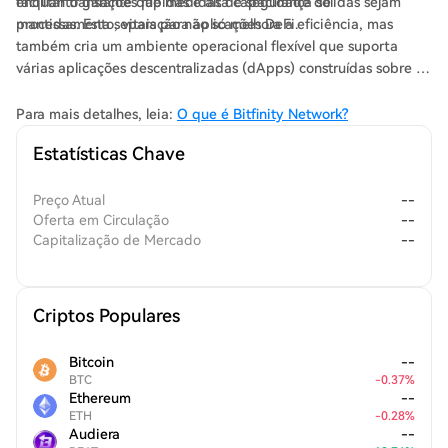
facilitar transações rápidas e alta capacidade de
enquanto garante que medidas de segurança sólidas sejam
processamento, vitais para aplicações DeFi.
mantidas. Esta separação não só melhora a eficiência, mas
também cria um ambiente operacional flexível que suporta
várias aplicações descentralizadas (dApps) construídas sobre a
blockchain do Bitcoin. Assim, a Bitfinity abre portas para
funcionalidade NFT, ativos tokenizados e diversos casos de uso
Para mais detalhes, leia:
O que é Bitfinity Network?
DeFi, anunciando uma nova era para o envolvimento do Bitcoin
Estatísticas Chave
com contratos inteligentes.
Preço Atual
--
Oferta em Circulação
--
Capitalização de Mercado
--
Criptos Populares
Bitcoin
--
BTC
-
0.37
%
Ethereum
--
ETH
-
0.28
%
Audiera
--