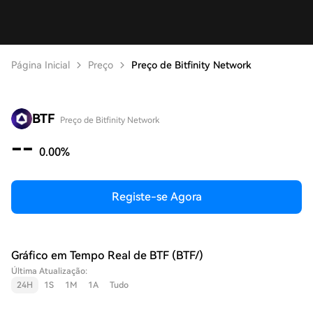
Página Inicial
Preço
Preço de Bitfinity Network
BTF
Preço de Bitfinity Network
--
0.00%
Registe-se Agora
Gráfico em Tempo Real de BTF (BTF/)
Última Atualização:
24H
1S
1M
1A
Tudo