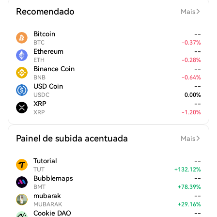
Recomendado
Mais
Bitcoin
--
BTC
-
0.37
%
Ethereum
--
ETH
-
0.28
%
Binance Coin
--
BNB
-
0.64
%
USD Coin
--
USDC
0.00
%
XRP
--
XRP
-
1.20
%
Painel de subida acentuada
Mais
Tutorial
--
TUT
+
132.12
%
Bubblemaps
--
BMT
+
78.39
%
mubarak
--
MUBARAK
+
29.16
%
Cookie DAO
--