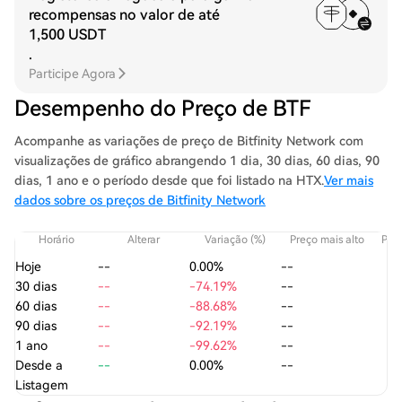
recompensas no valor de até
1,500 USDT
.
Participe Agora
Desempenho do Preço de BTF
Acompanhe as variações de preço de Bitfinity Network com
visualizações de gráfico abrangendo 1 dia, 30 dias, 60 dias, 90
dias, 1 ano e o período desde que foi listado na HTX.
Ver mais
dados sobre os preços de Bitfinity Network
Horário
Alterar
Variação (%)
Preço mais alto
Preç
Hoje
--
0.00%
--
30 dias
--
-74.19%
--
60 dias
--
-88.68%
--
90 dias
--
-92.19%
--
1 ano
--
-99.62%
--
Desde a
--
0.00%
--
Listagem