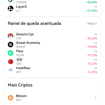
COOKIE
+
28.00
%
Layer3
--
L3
+
27.95
%
Painel de queda acentuada
Mais
Simon's Cat
--
CAT
-
20.63
%
Sweat Economy
--
SWEAT
-
19.69
%
Flow
--
FLOW
-
19.15
%
龙虾
--
龙虾
-
15.27
%
Hashflow
--
HFT
-
14.75
%
Mais Criptos
Bitcoin
BTC