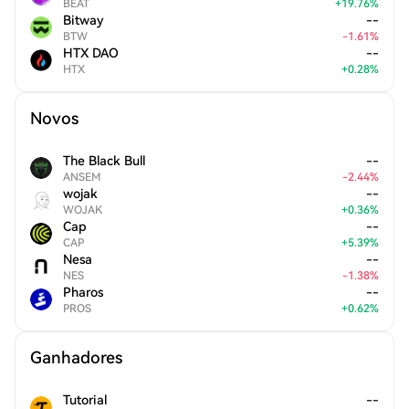
BEAT
+
19.76
%
Bitway
--
BTW
-
1.61
%
HTX DAO
--
HTX
+
0.28
%
Novos
The Black Bull
--
ANSEM
-
2.44
%
wojak
--
WOJAK
+
0.36
%
Cap
--
CAP
+
5.39
%
Nesa
--
NES
-
1.38
%
Pharos
--
PROS
+
0.62
%
Ganhadores
Tutorial
--