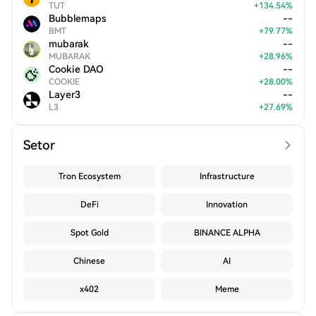
TUT
+
134.54
%
Bubblemaps
--
BMT
+
79.77
%
mubarak
--
MUBARAK
+
28.96
%
Cookie DAO
--
COOKIE
+
28.00
%
Layer3
--
L3
+
27.69
%
Setor
Tron Ecosystem
Infrastructure
DeFi
Innovation
Spot Gold
BINANCE ALPHA
Chinese
AI
x402
Meme