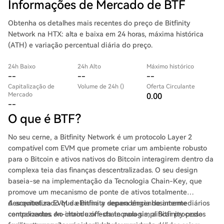
Informações de Mercado de BTF
Obtenha os detalhes mais recentes do preço de Bitfinity
Network na HTX: alta e baixa em 24 horas, máxima histórica
(ATH) e variação percentual diária do preço.
24h Baixo
24h Alto
Máximo histórico
--
--
--
Capitalização de
Volume de 24h ()
Oferta Circulante
Mercado
0.00
--
O que é BTF?
No seu cerne, a Bitfinity Network é um protocolo Layer 2
compatível com EVM que promete criar um ambiente robusto
para o Bitcoin e ativos nativos do Bitcoin interagirem dentro da
complexa teia das finanças descentralizadas. O seu design
baseia-se na implementação da Tecnologia Chain-Key, que
promove um mecanismo de ponte de ativos totalmente
descentralizado que elimina a dependência de intermediários
A arquitetura EVM da Bitfinity separa engenhosamente
centralizados. Ao introduzir esta tecnologia, a Bitfinity pode
componentes on-chain e off-chain para simplificar processos