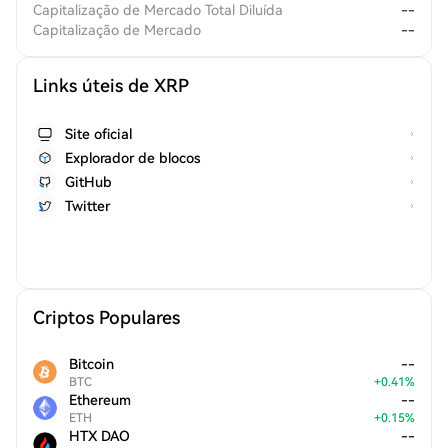
Capitalização de Mercado Total Diluída
--
Capitalização de Mercado
--
Links úteis de XRP
Site oficial
Explorador de blocos
GitHub
Twitter
Criptos Populares
Bitcoin
--
BTC
+
0.41
%
Ethereum
--
ETH
+
0.15
%
HTX DAO
--