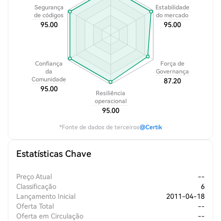
Segurança
Estabilidade
de códigos
do mercado
95.00
95.00
Confiança
Força de
da
Governança
Comunidade
87.20
95.00
Resiliência
operacional
95.00
*Fonte de dados de terceiros
@Certik
Estatísticas Chave
Preço Atual
--
Classificação
6
Lançamento Inicial
2011-04-18
Oferta Total
--
Oferta em Circulação
--