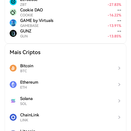
ZBT
-
27.83
%
Cookie DAO
--
COOKIE
-
16.22
%
GAME by Virtuals
--
GAMEBASE
-
13.91
%
GUNZ
--
GUN
-
13.85
%
Mais Criptos
Bitcoin
BTC
Ethereum
ETH
Solana
SOL
ChainLink
LINK