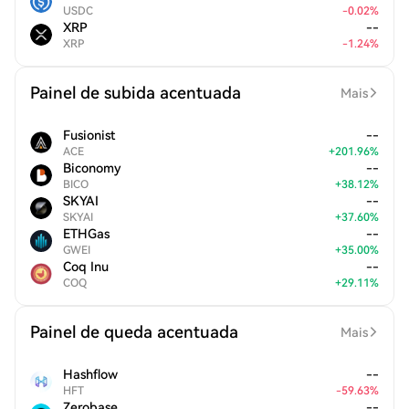
USDC
-
0.02
%
XRP
--
XRP
-
1.24
%
Painel de subida acentuada
Mais
Fusionist
--
ACE
+
201.96
%
Biconomy
--
BICO
+
38.12
%
SKYAI
--
SKYAI
+
37.60
%
ETHGas
--
GWEI
+
35.00
%
Coq Inu
--
COQ
+
29.11
%
Painel de queda acentuada
Mais
Hashflow
--
HFT
-
59.63
%
Zerobase
--