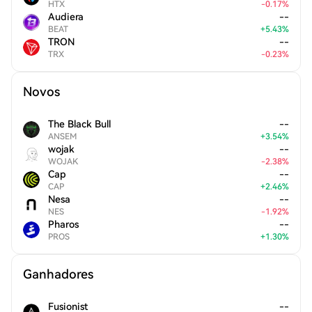
HTX
-
0.17
%
Audiera
--
BEAT
+
5.43
%
TRON
--
TRX
-
0.23
%
Novos
The Black Bull
--
ANSEM
+
3.54
%
wojak
--
WOJAK
-
2.38
%
Cap
--
CAP
+
2.46
%
Nesa
--
NES
-
1.92
%
Pharos
--
PROS
+
1.30
%
Ganhadores
Fusionist
--