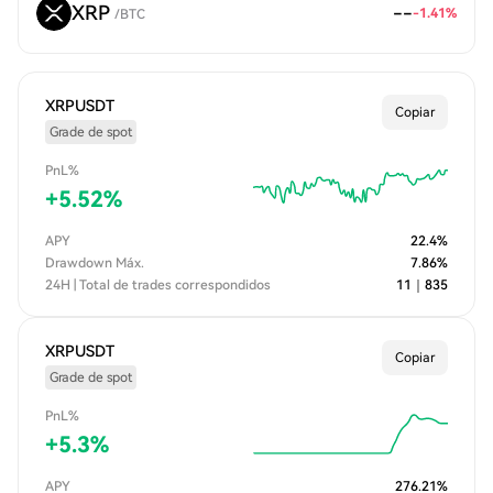
XRP
--
-1.41
%
/
BTC
XRPUSDT
Copiar
Grade de spot
PnL%
+
5.52
%
APY
22.4
%
Drawdown Máx.
7.86
%
24H | Total de trades correspondidos
11
｜
835
XRPUSDT
Copiar
Grade de spot
PnL%
+
5.3
%
APY
276.21
%