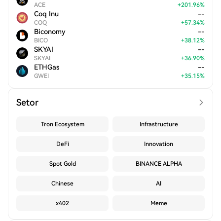
ACE
+
201.96
%
Coq Inu
--
COQ
+
57.34
%
Biconomy
--
BICO
+
38.12
%
SKYAI
--
SKYAI
+
36.90
%
ETHGas
--
GWEI
+
35.15
%
Setor
Tron Ecosystem
Infrastructure
DeFi
Innovation
Spot Gold
BINANCE ALPHA
Chinese
AI
x402
Meme