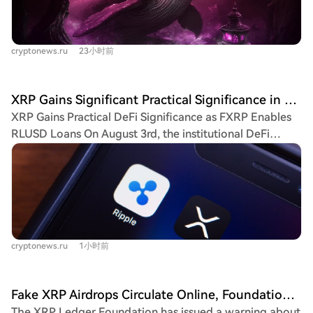
near or below their realized price. This behavior reduces
such offer is fraudulent.
selling pressure and resembles a final bear market
phase. Bitcoin whale balances (excluding exchanges and
cryptonews.ru
23小时前
mining pools) have risen to approximately 3.06 million
BTC from a low of around 2.87 million in December
2025. The 30-day increase in whale balances has
XRP Gains Significant Practical Significance in DeFi as FXRP Opens Access to RLUSD Loans
remained positive for most of 2026, with accumulation
XRP Gains Practical DeFi Significance as FXRP Enables
accelerating in June when Bitcoin's price approached
RLUSD Loans On August 3rd, the institutional DeFi
$60,000. For Ethereum, the trend is mixed. Wallets
platform Sentora announced that FXRP has been added
holding 10,000 to 100,000 ETH have accumulated to a
to its main RLUSD vault on Morpho, opening a new path
record 19.6 million ETH, while those with 1,000 to 10,000
for XRP holders to access on-chain loans. Investors can
ETH have reduced holdings from 15.6 million to 12.9
convert XRP to FXRP, bridge it to Ethereum, and borrow
million ETH this year. Wallets with over 100,000 ETH
the Ripple stablecoin RLUSD while maintaining their
increased their balance from 2.6 million to 4.6 million
XRP exposure. This integration significantly expands
ETH. Moreno described this as capital concentration
cryptonews.ru
1小时前
XRP's financial utility beyond payments, particularly for
during a bear market. XRP whale activity is less direct,
holders seeking liquidity without selling their assets.
with large spot orders present in the $1-$1.2 range, but
FXRP is the first XRP representation accepted as
cumulative volume delta appears neutral, suggesting
Fake XRP Airdrops Circulate Online, Foundation Urges Users to Exercise Vigilance
collateral in an institutional-grade lending vault on
accumulation through absorbing supply rather than
The XRP Ledger Foundation has issued a warning about