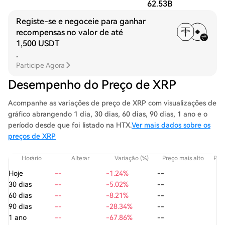
62.53B
Registe-se e negoceie para ganhar
recompensas no valor de até
1,500 USDT
.
Participe Agora
Desempenho do Preço de XRP
Acompanhe as variações de preço de XRP com visualizações de
gráfico abrangendo 1 dia, 30 dias, 60 dias, 90 dias, 1 ano e o
período desde que foi listado na HTX.
Ver mais dados sobre os
preços de XRP
Horário
Alterar
Variação (%)
Preço mais alto
Preç
Hoje
--
-1.24%
--
30 dias
--
-5.02%
--
60 dias
--
-8.21%
--
90 dias
--
-28.34%
--
1 ano
--
-67.86%
--