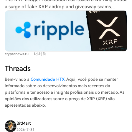
Ethereum. The vault reportedly holds around $280
aggressive buying. Key current prices versus realized
a surge of fake XRP airdrop and giveaway scams
million in deposited RLUSD. Jesus Rodriguez, CTO and
prices are: Bitcoin at ~$64,640 (realized $52,900),
spreading on social media. These fraudulent campaigns
Head of Product at Sentora, highlighted that adding
Ethereum at $1,900 (realized $2,450), and XRP at $1.1
use impersonated accounts, fake promotional
FXRP as collateral brings XRP's scale into DeFi and
(realized $0.75). Moreno noted the risk-reward ratio has
messages, and direct outreach to appear legitimate,
extends its practical use to on-chain credit markets.
declined, and while the model allows for another
often directing users to phishing websites or
Borrowers access an isolated FXRP/RLUSD market
downside wave, accumulation by strong holders is a
unauthorized services. The foundation and Ripple's
within the vault using Morpho Blue infrastructure, which
positive factor for when demand recovers.
developer arm, RippleX, both explicitly stated that
limits cross-market risk. The FAssets system creates
cryptonews.ru
1小时前
neither organization conducts XRP airdrops or reward
FXRP as a 1:1 representation of XRP that functions on
distributions. They warned specifically about a fake
EVM-compatible applications, giving XRP
Threads
"XRP Rewards Scanner" service that uses fabricated
programmable functionality its native ledger wasn't
screenshots to claim users can reclaim unclaimed XRP.
Bem-vindo à
Comunidade HTX
. Aqui, você pode se manter
designed for. The process currently involves minting
The advisory aligns with warnings from U.S. agencies
informado sobre os desenvolvimentos mais recentes da
FXRP on Flare and bridging to Ethereum, with direct
like the FBI, FTC, and SEC about the rise in
plataforma e ter acesso a insights profissionais do mercado. As
minting from the XRP Ledger to Ethereum in
cryptocurrency fraud involving identity spoofing and
opiniões dos utilizadores sobre o preço de XRP (XRP) são
development to streamline the process. FXRP's presence
fake investment schemes. Users are urged to never
apresentadas abaixo.
in DeFi was already growing prior to this integration,
share private keys or seed phrases, to verify all
with holders using the tokenized asset in lending
communications through official channels, and to
markets, liquidity pools, and yield strategies. Network
BitMart
scrutinize all transactions before signing.
data shows active use of FXRP in DeFi protocols,
2026-7-31