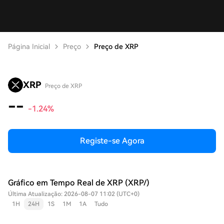
Página Inicial
Preço
Preço de XRP
XRP
Preço de XRP
--
-1.24%
Registe-se Agora
Gráfico em Tempo Real de XRP (XRP/)
Última Atualização: 2026-08-07 11:02 (UTC+0)
1H
24H
1S
1M
1A
Tudo