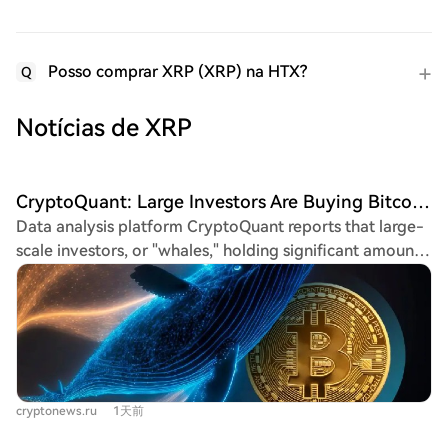
Posso comprar XRP (XRP) na HTX?
Q
Notícias de XRP
CryptoQuant: Large Investors Are Buying Bitcoin, Ethereum, and XRP, the Bear Market May Be Approaching Its Final Stage!
Data analysis platform CryptoQuant reports that large-
scale investors, or "whales," holding significant amounts
of Bitcoin (BTC), Ethereum (ETH), and XRP have
recently increased their positions. The company
suggests this trend may indicate the prolonged crypto
bear market is nearing its final stage. Historically,
periods of sustained price decline where large investors
are buying rather than selling have been a significant
cryptonews.ru
1天前
indicator. Similar activity was observed in past market
cycles when long-term investors deemed prices