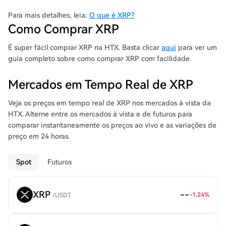
energeticamente eficiente). O XRP Ledger também apresenta a
primeira troca descentralizada (DEX) e capacidades de
Para mais detalhes, leia:
O que é XRP?
tokenização personalizadas integradas no protocolo. Desde
Como Comprar XRP
2012, o XRP Ledger tem operado de forma fiável, tendo
fechado 70 milhões de livros-razão.
É super fácil comprar XRP na HTX. Basta clicar
aqui
para ver um
guia completo sobre como comprar XRP com facilidade.
Mercados em Tempo Real de XRP
Veja os preços em tempo real de XRP nos mercados à vista da
HTX. Alterne entre os mercados à vista e de futuros para
comparar instantaneamente os preços ao vivo e as variações de
preço em 24 horas.
Spot
Futuros
XRP
--
-1.24
%
/
USDT