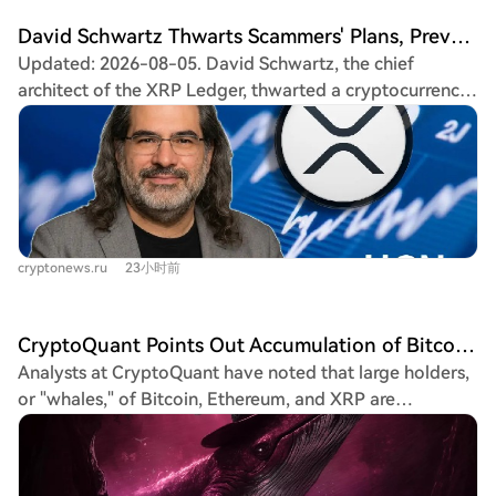
attractive. However, CryptoQuant emphasizes that
David Schwartz Thwarts Scammers' Plans, Prevents Them from Stealing People's XRP
current data is insufficient to confirm a market bottom
Updated: 2026-08-05. David Schwartz, the chief
has been reached. While whale accumulation is seen as a
architect of the XRP Ledger, thwarted a cryptocurrency
positive signal, prices for BTC, ETH, and XRP could still
scam targeting XRP investors. Scammers had created a
fall further before a definitive bottom forms, warranting
near-flawless clone of the official Ripple website, using
investor caution regarding short-term volatility. Experts
identical branding to trick users. The site featured a
note this accumulation is often part of a long-term
banner promising exclusive rewards "for those who
strategy, with large investors buying during panic while
never sold," urging users to click a "Get Early Access"
retail investors remain cautious—a common
button. This action would trigger a transaction draining
characteristic of past cycle endings. CryptoQuant also
cryptonews.ru
23小时前
the user's XRP wallet. In response to a screenshot of the
states that macroeconomic events and global liquidity
fake site, Schwartz publicly attached a GIF labeled "THIS
conditions will remain crucial for price direction. Key
IS A SCAM!" to alert the community. This incident is part
factors include central bank monetary policy, regulatory
CryptoQuant Points Out Accumulation of Bitcoin, Ethereum, and XRP by Whales
of a wave of attacks on the XRP ecosystem in early
changes, and institutional investor sentiment toward the
Analysts at CryptoQuant have noted that large holders,
August, primarily employing social engineering tactics
market. *This is not investment advice.
or "whales," of Bitcoin, Ethereum, and XRP are
and leaked investor data to bypass spam filters.
accumulating these assets amid price pressure. Julio
Scammers pressure users with urgent messages to act
Moreno, head of research, stated that major holder
quickly. The article emphasizes that Ripple has no
groups are increasing their reserves while prices trade
hidden loyalty programs or secret reward pools; any