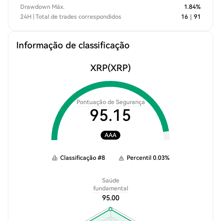
Drawdown Máx.
1.84
%
24H | Total de trades correspondidos
16
｜
91
Informação de classificação
XRP
(XRP)
Pontuação de Segurança
95.15
AAA
Classificação
#
8
Percentil
0.03
%
Saúde
fundamental
95.00