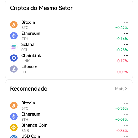
Criptos do Mesmo Setor
Bitcoin
--
BTC
+
0.42
%
Ethereum
--
ETH
+
0.16
%
Solana
--
SOL
+
0.28
%
ChainLink
--
LINK
-
0.17
%
Litecoin
--
LTC
-
0.09
%
Recomendado
Mais
Bitcoin
--
BTC
+
0.38
%
Ethereum
--
ETH
+
0.09
%
Binance Coin
--
BNB
-
0.36
%
USD Coin
--