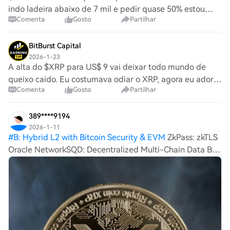
indo ladeira abaixo de 7 mil e pedir quase 50% estou
Comenta
Gosto
Partilhar
segurando já tem 1 ano . Alguém especialista pra me
ajudar com relação a essa moeda, estava
BitBurst Capital
2026-1-23
A alta do $XRP para US$ 9 vai deixar todo mundo de
queixo caído. Eu costumava odiar o XRP, agora eu adoro.
Comenta
Gosto
Partilhar
Vou te avisar quando vender, então fique ligado. {future}
(XRPUSDT)
389****9194
2026-1-11
#
B: Hybrid L2 with Bitcoin Security & EVM
ZkPass: zkTLS
Oracle NetworkSQD: Decentralized Multi-Chain Data B:
Hybrid L2 with Bitcoin Security & EVM BTCXRPETH