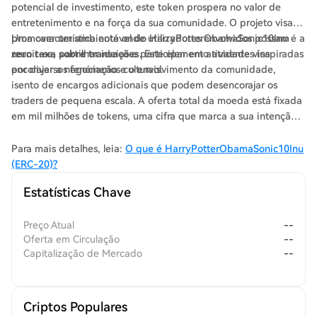
potencial de investimento, este token prospera no valor de
entretenimento e na força da sua comunidade. O projeto visa
promover um ambiente onde utilizadores envolvidos possam
Uma característica notável do HarryPotterObamaSonic10Inu é a
reunir-se, partilhar ideias e participar em atividades inspiradas
zero taxa sobre transações
. Este elemento atraente visa
por diversos fenómenos culturais.
encorajar a negociação e o envolvimento da comunidade,
isento de encargos adicionais que podem desencorajar os
traders de pequena escala. A oferta total da moeda está fixada
em mil milhões de tokens, uma cifra que marca a sua intenção
de manter uma circulação substancial dentro da comunidade.
Para mais detalhes, leia:
O que é HarryPotterObamaSonic10Inu
(ERC-20)?
Estatísticas Chave
Preço Atual
--
Oferta em Circulação
--
Capitalização de Mercado
--
Criptos Populares