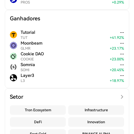
PROS
+
0.29
%
Ganhadores
Tutorial
--
TUT
+
41.92
%
Moonbeam
--
GLMR
+
23.17
%
Cookie DAO
--
COOKIE
+
23.00
%
Somnia
--
SOMI
+
20.45
%
Layer3
--
L3
+
18.97
%
Setor
Tron Ecosystem
Infrastructure
DeFi
Innovation