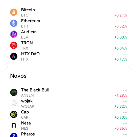
Bitcoin
--
BTC
-
0.21
%
Ethereum
--
ETH
-
0.32
%
Audiera
--
BEAT
+
5.00
%
TRON
--
TRX
+
0.04
%
HTX DAO
--
HTX
+
0.17
%
Novos
The Black Bull
--
ANSEM
-
1.29
%
wojak
--
WOJAK
+
3.82
%
Cap
--
CAP
+
0.70
%
Nesa
--
NES
-
0.86
%
Pharos
--