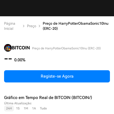
Página
Preço de HarryPotterObamaSonic10Inu
Preço
Inicial
(ERC-20)
BITCOIN
Preço de HarryPotterObamaSonic10Inu (ERC-20)
--
0.00%
Registe-se Agora
Gráfico em Tempo Real de BITCOIN (BITCOIN/)
Última Atualização:
24H
1S
1M
1A
Tudo