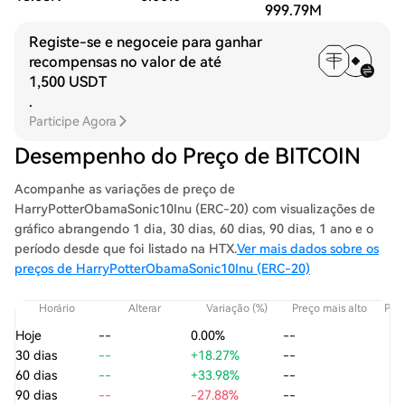
999.79M
Registe-se e negoceie para ganhar
recompensas no valor de até
1,500 USDT
.
Participe Agora
Desempenho do Preço de BITCOIN
Acompanhe as variações de preço de
HarryPotterObamaSonic10Inu (ERC-20) com visualizações de
gráfico abrangendo 1 dia, 30 dias, 60 dias, 90 dias, 1 ano e o
período desde que foi listado na HTX.
Ver mais dados sobre os
preços de HarryPotterObamaSonic10Inu (ERC-20)
Horário
Alterar
Variação (%)
Preço mais alto
Preç
Hoje
--
0.00%
--
30 dias
--
+18.27%
--
60 dias
--
+33.98%
--
90 dias
--
-27.88%
--