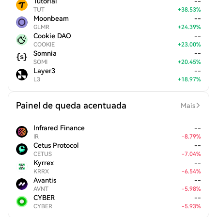
Tutorial
--
TUT
+
38.53
%
Moonbeam
--
GLMR
+
24.39
%
Cookie DAO
--
COOKIE
+
23.00
%
Somnia
--
SOMI
+
20.45
%
Layer3
--
L3
+
18.97
%
Painel de queda acentuada
Mais
Infrared Finance
--
IR
-
8.79
%
Cetus Protocol
--
CETUS
-
7.04
%
Kyrrex
--
KRRX
-
6.54
%
Avantis
--
AVNT
-
5.98
%
CYBER
--
CYBER
-
5.93
%