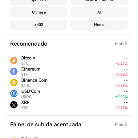
Spot Gold
BINANCE ALPHA
Chinese
AI
x402
Meme
Recomendado
Mais
Bitcoin
--
BTC
-
0.21
%
Ethereum
--
ETH
-
0.33
%
Binance Coin
--
BNB
-
0.89
%
USD Coin
--
USDC
+
0.01
%
XRP
--
XRP
-
0.76
%
Painel de subida acentuada
Mais