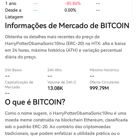
1 ano
--
-85.86%
--
Desde a
--
0.00%
--
Listagem
Informações de Mercado de BITCOIN
Obtenha os detalhes mais recentes do preço de
HarryPotterObamaSonic10Inu (ERC-20) na HTX: alta e baixa
em 24 horas, máxima histórica (ATH) e variação percentual
diária do preço.
24h Baixo
24h Alto
Máximo histórico
--
--
--
Capitalização de
Volume de 24h ()
Oferta Circulante
Mercado
13.08K
999.79M
--
O que é BITCOIN?
Como o nome sugere, o HarryPotterObamaSonic10Inu é uma
moeda meme construída na blockchain Ethereum, classificada
sob o padrão ERC-20. Ao contrário das criptomoedas
tradicionais, que podem enfatizar a utilidade prática ou o