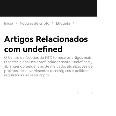
Início
Notícias de cripto
Etiqueta
Artigos Relacionados
com undefined
O Centro de Notícias da HTX fornece os artigos mais
recentes e análises aprofundadas sobre “undefined”,
abrangendo tendências de mercado, atualizações de
projetos, desenvolvimentos tecnológicos e políticas
regulatórias no setor cripto.
1