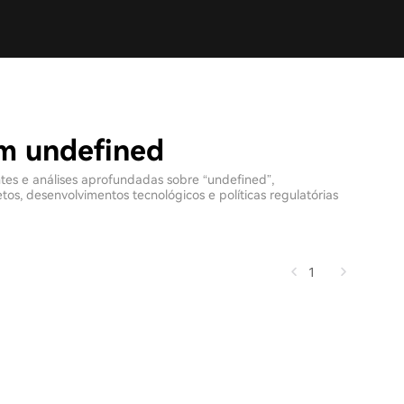
om undefined
ntes e análises aprofundadas sobre “undefined”,
s, desenvolvimentos tecnológicos e políticas regulatórias
1