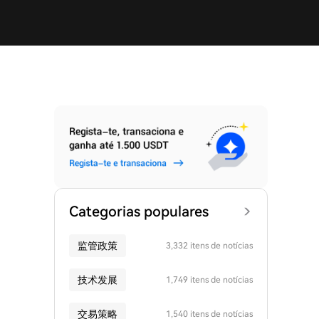
Categorias populares
监管政策
3,332 itens de notícias
技术发展
1,749 itens de notícias
交易策略
1,540 itens de notícias