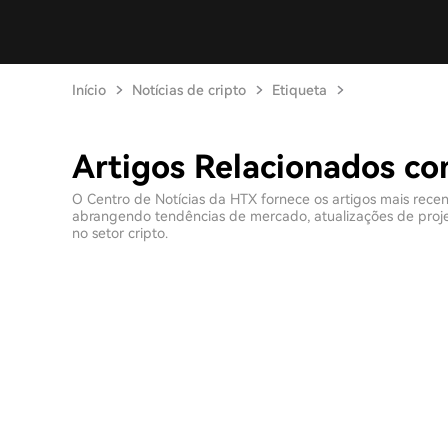
Início
Notícias de cripto
Etiqueta
Artigos Relacionados c
O Centro de Notícias da HTX fornece os artigos mais rece
abrangendo tendências de mercado, atualizações de projeto
no setor cripto.