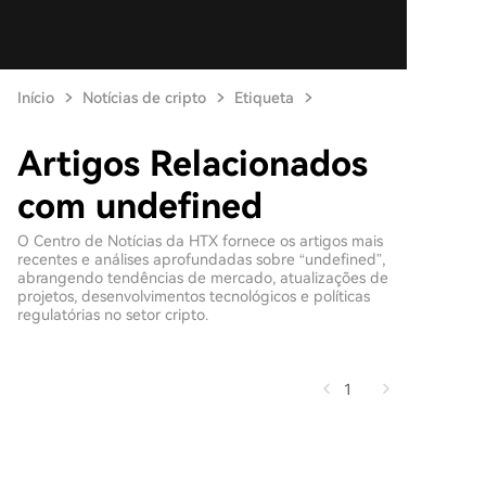
Início
Notícias de cripto
Etiqueta
Artigos Relacionados
com undefined
O Centro de Notícias da HTX fornece os artigos mais
recentes e análises aprofundadas sobre “undefined”,
abrangendo tendências de mercado, atualizações de
projetos, desenvolvimentos tecnológicos e políticas
regulatórias no setor cripto.
1