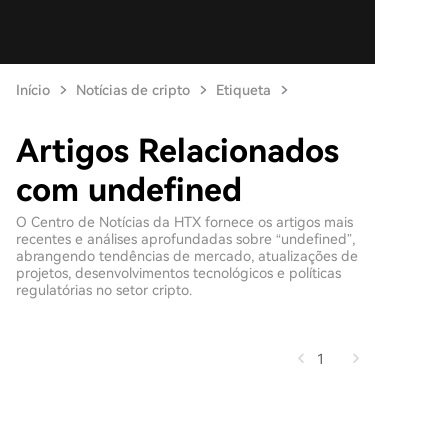
Início
Notícias de cripto
Etiqueta
Artigos Relacionados
com undefined
O Centro de Notícias da HTX fornece os artigos mais
recentes e análises aprofundadas sobre “undefined”,
abrangendo tendências de mercado, atualizações de
projetos, desenvolvimentos tecnológicos e políticas
regulatórias no setor cripto.
1