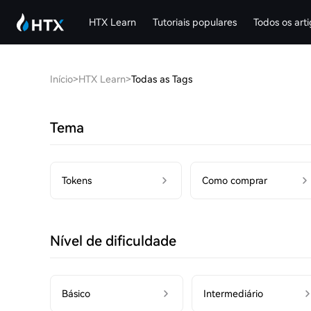
HTX Learn
Tutoriais populares
Todos os art
Início
>
HTX Learn
>
Todas as Tags
Tema
Tokens
Como comprar
Nível de dificuldade
Básico
Intermediário