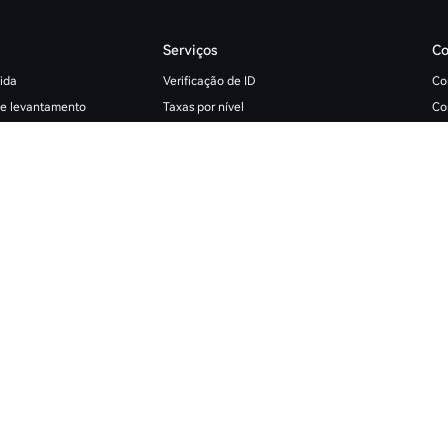
Serviços
Co
ida
Verificação de ID
Co
 e levantamento
Taxas por nível
Co
Serviços Institucionais
Co
Regras da Negociação de Fiat
Ca
Regras de negociação spot
Pr
Limite de Empréstimo de Moeda
Pr
HTX Learn
Pr
Academia de Derivativos
O 
do Histórico
Programa de Afiliados
O 
Programa de Corretores
O 
ção
Candidatura de Market Maker
Documentação API
Plataforma aberta
nvite