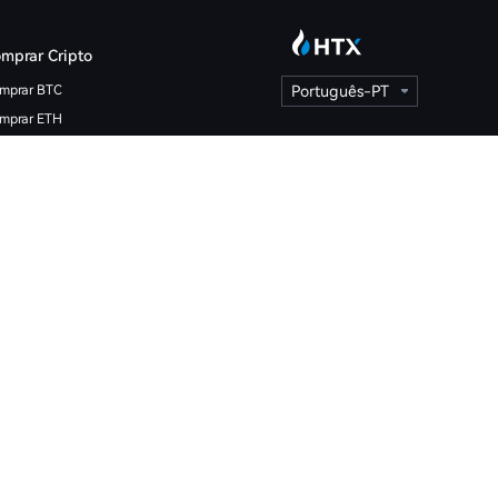
mprar Cripto
mprar BTC
Português-PT
mprar ETH
mprar HTX
lculadora de Cripto
eço do Bitcoin
eço do Ethereum
eço do TRX
que é o Bitcoin
que é o Ethereum
que é HTX DAO