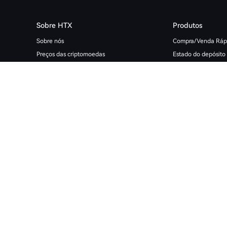
Sobre HTX
Produtos
Sobre nós
Compra/Venda Ráp
Preços das criptomoedas
Estado do depósito
Termo de Uso
Spot
Política de Privacidade
Robôs de Trading
Verificador de Mídias
Derivativos
Comunidade HTX Futures
Copiar transação
Suporte
Margem
Negócios Licenciados Globais
Trading Bot
Prova de reservas
Descarregar dados 
Mapa do site de criptomoeda
Finanças
Bug Bounty
Descarregar aplica
HTX Ventures
Listagem de Token
HTX Square
Empréstimos cripto
Empréstimo OTC
Recompensas de co