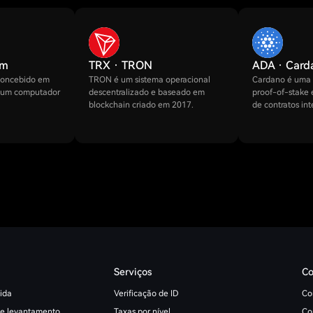
um
TRX · TRON
ADA · Card
concebido em
TRON é um sistema operacional
Cardano é uma 
r um computador
descentralizado e baseado em
proof-of-stake
blockchain criado em 2017.
de contratos int
Serviços
Co
ida
Verificação de ID
Co
 e levantamento
Taxas por nível
Co