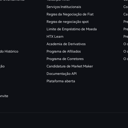
Serviços Institucionais
Co
Regras da Negociação de Fiat
Ca
Regras de negociação spot
Pr
Limite de Empréstimo de Moeda
Pr
HTX Learn
Pr
Academia de Derivativos
O 
do Histórico
Programa de Afiliados
O 
Programa de Corretores
O 
ção
Candidatura de Market Maker
Documentação API
Plataforma aberta
nvite