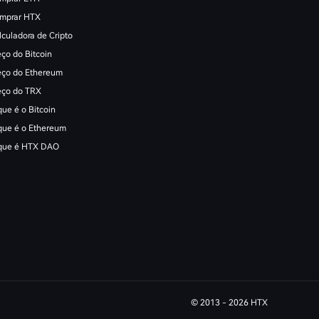
mprar HTX
lculadora de Cripto
eço do Bitcoin
eço do Ethereum
eço do TRX
que é o Bitcoin
que é o Ethereum
que é HTX DAO
© 2013 -
2026
HTX