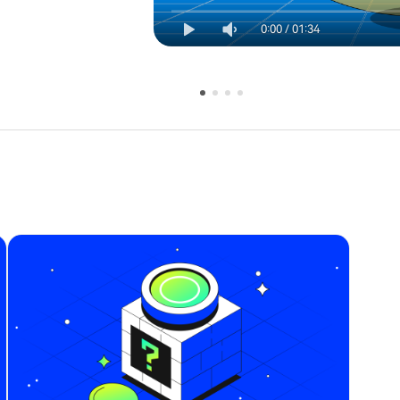
0:00
/
01:34