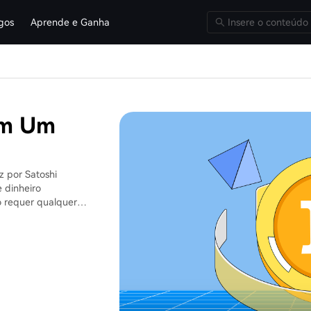
igos
Aprende e Ganha
em Um
z por Satoshi
 dinheiro
o requer qualquer
 governo. O limite
hões de BTC. Como
ot;ouro