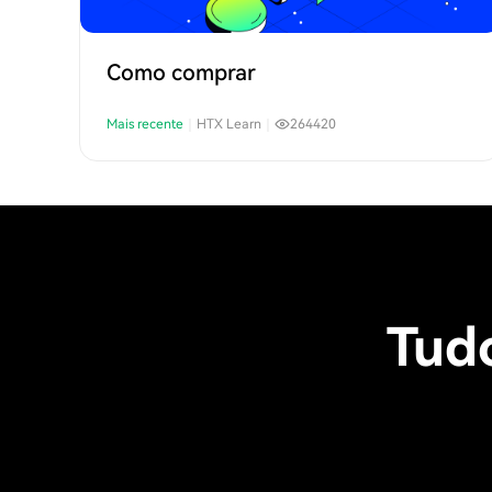
Como comprar
Mais recente
｜
HTX Learn
｜
264420
Tud