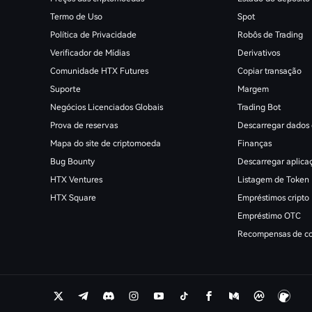
Termo de Uso
Spot
Política de Privacidade
Robôs de Trading
Verificador de Mídias
Derivativos
Comunidade HTX Futures
Copiar transação
Suporte
Margem
Negócios Licenciados Globais
Trading Bot
Prova de reservas
Descarregar dados 
Mapa do site de criptomoeda
Finanças
Bug Bounty
Descarregar aplica
HTX Ventures
Listagem de Token
HTX Square
Empréstimos cripto
Empréstimo OTC
Recompensas de co