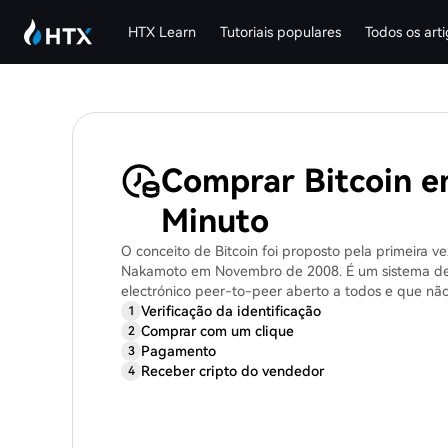
HTX Learn
Tutoriais populares
Todos os art
Comprar Bitcoin 
Minuto
O conceito de Bitcoin foi proposto pela primeira ve
Nakamoto em Novembro de 2008. É um sistema de
electrónico peer-to-peer aberto a todos e que nã
participação de uma autoridade central, tal como o
Verificação da identificação
1
de fornecimento de Bitcoin está limitado a 21 mil
Comprar com um clique
2
tal, o Bitcoin é frequentemente referido como &qu
Pagamento
3
digital&quot;.
Receber cripto do vendedor
4