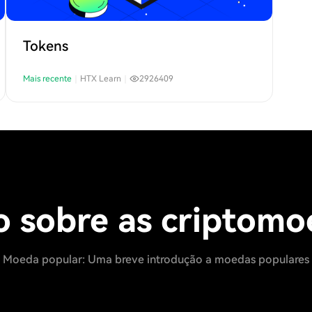
Tokens
Mais recente
｜
HTX Learn
｜
2926409
o sobre as criptomo
Moeda popular: Uma breve introdução a moedas populares