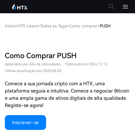
Início
>
HTX Learn
>
Todas as Tags
>
Como comprar
>
PUSH
Como Comprar PUSH
Aprendido por 654 de utilizadores
Publicado em 2024.12.13
Última atualização em 2026.06.02
Comece a sua jornada cripto com a HTX, uma
plataforma segura e intuitiva. Comece a negociar Bitcoin
e uma ampla gama de ativos digitais de alta qualidade.
Registe-se agora!
Inscrever-se