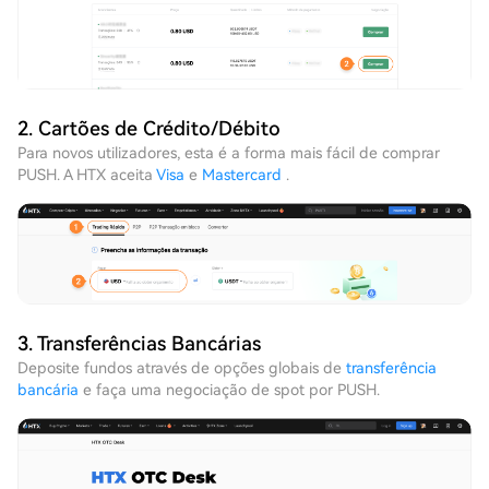
2. Cartões de Crédito/Débito
Para novos utilizadores, esta é a forma mais fácil de comprar
PUSH. A HTX aceita
Visa
e
Mastercard
.
3. Transferências Bancárias
Deposite fundos através de opções globais de
transferência
bancária
e faça uma negociação de spot por PUSH.