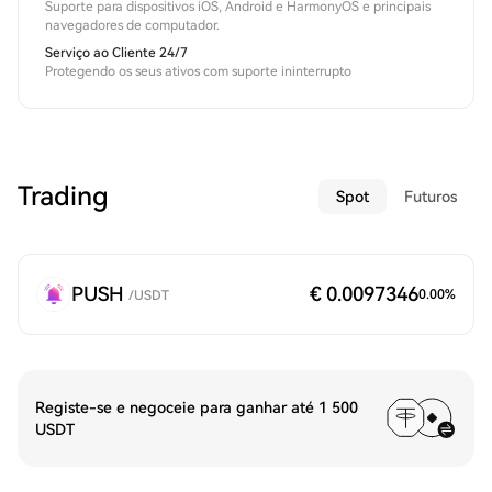
Suporte para dispositivos iOS, Android e HarmonyOS e principais
navegadores de computador.
Serviço ao Cliente 24/7
Protegendo os seus ativos com suporte ininterrupto
Trading
Spot
Futuros
PUSH
€ 0.0097346
0.00
%
/
USDT
Registe-se e negoceie para ganhar até 1 500
USDT