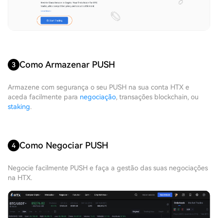
Como Armazenar PUSH
3
Armazene com segurança o seu PUSH na sua conta HTX e
aceda facilmente para
negociação
, transações blockchain, ou
staking
.
Como Negociar PUSH
4
Negocie facilmente PUSH e faça a gestão das suas negociações
na HTX.