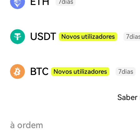
ETH
7dias
USDT
Novos utilizadores
7dia
BTC
Novos utilizadores
7dias
Saber
à ordem