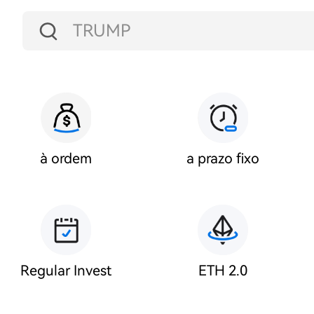
TRUMP
USDT
BTC
ETH
à ordem
a prazo fixo
HT
USDC
Regular Invest
ETH 2.0