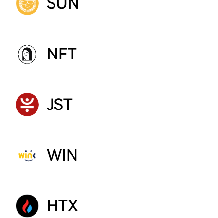
SUN
NFT
JST
WIN
HTX