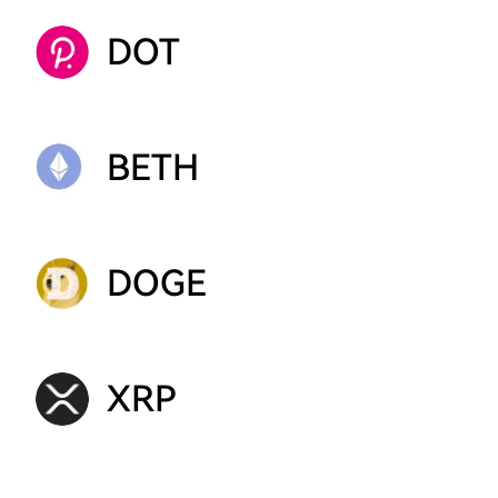
DOT
BETH
DOGE
XRP