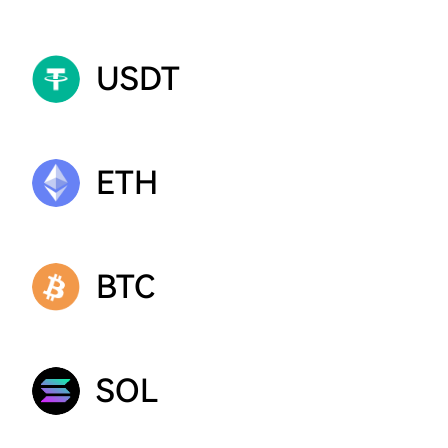
USDT
ETH
BTC
SOL