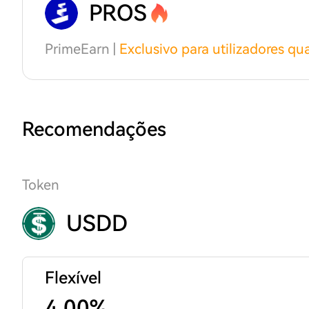
PROS
PrimeEarn |
Exclusivo para utilizadores qua
Recomendações
Token
USDD
Flexível
4.00%