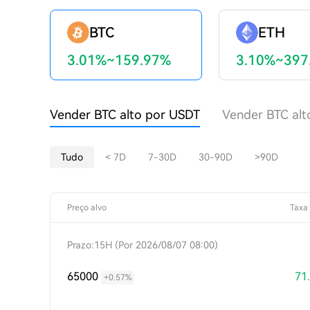
BTC
ETH
3.01%~159.97%
3.10%~397
Vender BTC alto por USDT
Vender BTC al
Tudo
< 7D
7-30D
30-90D
>90D
Preço alvo
Taxa 
Prazo:15H (Por 2026/08/07 08:00)
65000
71
+0.57%