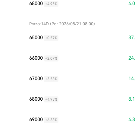
68000
4.
+4.95%
Prazo:14D (Por 2026/08/21 08:00)
65000
37
+0.57%
66000
24
+2.07%
67000
14
+3.53%
68000
8.
+4.95%
69000
4.
+6.33%