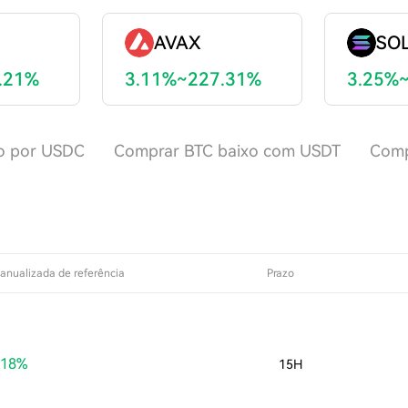
AVAX
SO
.21%
3.11%~227.31%
3.25%
to por USDC
Comprar BTC baixo com USDT
Comp
anualizada de referência
Prazo
.18%
15H