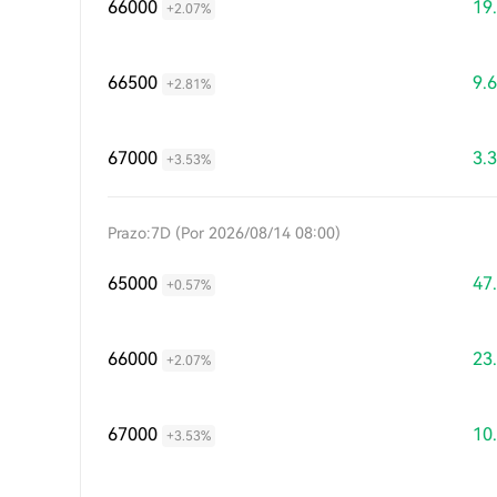
66000
19
+2.07%
66500
9.
+2.81%
67000
3.
+3.53%
Prazo:7D (Por 2026/08/14 08:00)
65000
47
+0.57%
66000
23
+2.07%
67000
10
+3.53%