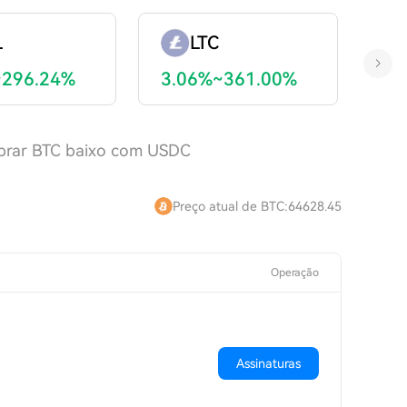
L
LTC
~296.24%
3.06%~361.00%
rar BTC baixo com USDC
Preço atual de BTC:64628.45
Operação
Assinaturas