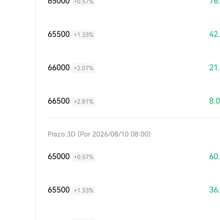
65000
76
+0.57%
65500
42
+1.33%
66000
21
+2.07%
66500
8.
+2.81%
Prazo:3D (Por 2026/08/10 08:00)
65000
60
+0.57%
65500
36
+1.33%