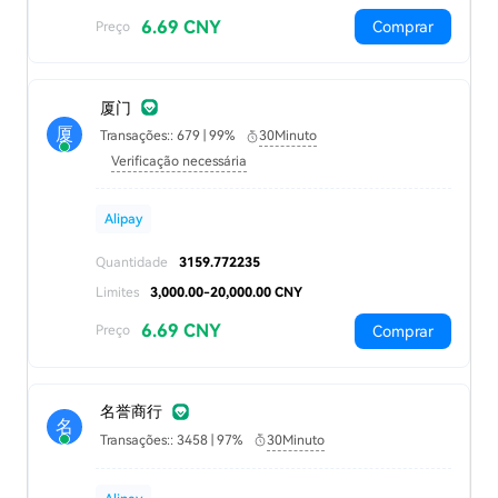
6.69 CNY
Comprar
Preço
厦门
厦
Transações:: 679 | 99%
30Minuto
Verificação necessária
Alipay
Quantidade
3159.772235
Limites
3,000.00-20,000.00 CNY
6.69 CNY
Comprar
Preço
名誉商行
名
Transações:: 3458 | 97%
30Minuto