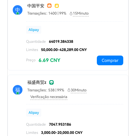
中国平安
中
Transações:: 1400 | 99%
15Minuto
Alipay
Quantidade
64019.384338
Limites
50,000.00-428,289.00 CNY
6.69 CNY
Comprar
Preço
福盛商贸z
福
Transações:: 538 | 99%
30Minuto
Verificação necessária
Alipay
Quantidade
7047.953186
Limites
3,000.00-20,000.00 CNY