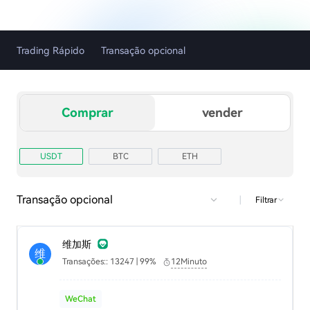
Trading Rápido
Transação opcional
Comprar
vender
USDT
BTC
ETH
Transação opcional
|
Filtrar
维加斯
维
Transações:: 13247 | 99%
12Minuto
WeChat