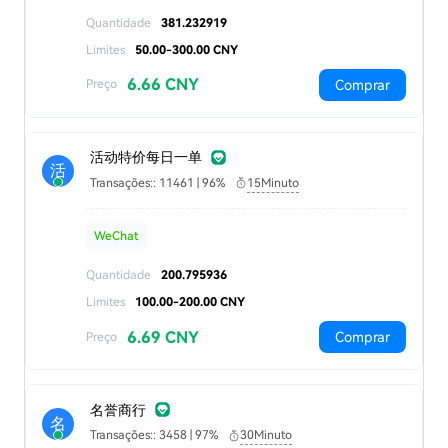
Quantidade
381.232919
Limites
50.00-300.00 CNY
6.66 CNY
Comprar
Preço
活动特价每日一单
活
Transações:: 11461 | 96%
15Minuto
WeChat
Quantidade
200.795936
Limites
100.00-200.00 CNY
6.69 CNY
Comprar
Preço
名誉商行
名
Transações:: 3458 | 97%
30Minuto