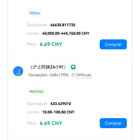
Alipay
Quantidade
66630.811735
Limites
40,000.00-445,760.00 CNY
6.69 CNY
Comprar
Preço
（沪上阿姨24小时）
（
Transações:: 2484 | 99%
15Minuto
WeChat
Quantidade
433.429010
Limites
10.00-100.00 CNY
6.69 CNY
Comprar
Preço