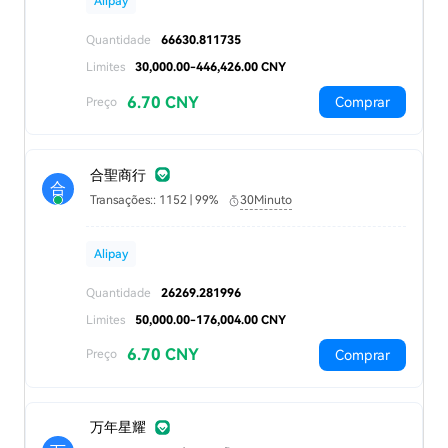
Alipay
Quantidade
66630.811735
Limites
30,000.00-446,426.00 CNY
6.70 CNY
Comprar
Preço
合聖商行
合
Transações:: 1152 | 99%
30Minuto
Alipay
Quantidade
26269.281996
Limites
50,000.00-176,004.00 CNY
6.70 CNY
Comprar
Preço
万年星耀