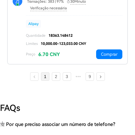
万
Transações:: 383 | 97%
30Minuto
Verificação necessária
Alipay
Quantidade
18363.148412
Limites
10,000.00-123,033.00 CNY
6.70 CNY
Comprar
Preço
1
2
3
9
FAQs
Por que preciso associar um número de telefone?
Q