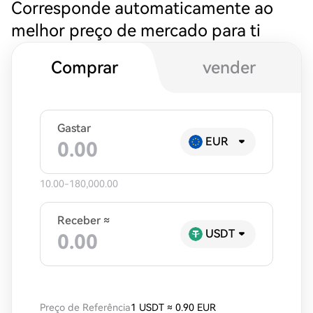
Corresponde automaticamente ao
melhor preço de mercado para ti
Comprar
vender
Gastar
EUR
10.00-180,000.00
Receber ≈
USDT
Preço de Referência
1 USDT
≈
0.90 EUR