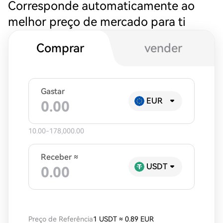
Corresponde automaticamente ao
melhor preço de mercado para ti
Comprar
vender
Gastar
EUR
10.00-178,000.00
Receber ≈
USDT
Preço de Referência
1 USDT
≈
0.89 EUR