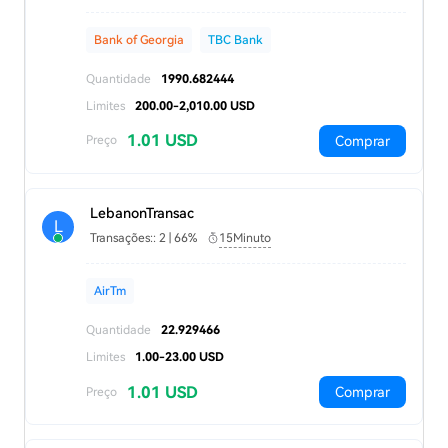
Bank of Georgia
TBC Bank
Quantidade
1990.682444
Limites
200.00-2,010.00 USD
1.01 USD
Comprar
Preço
LebanonTransac
L
Transações:: 2 | 66%
15Minuto
AirTm
Quantidade
22.929466
Limites
1.00-23.00 USD
1.01 USD
Comprar
Preço