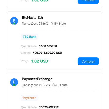
1.02 USD
Comprar
BtcMasterEth
B
Transações:: 2 | 66%
15Minuto
TBC Bank
Quantidade
1588.685950
Limites
400.00-1,620.00 USD
1.02 USD
Comprar
Preço
PayoneerExchange
P
Transações:: 19 | 79%
30Minuto
Payoneer
Quantidade
13025.499219