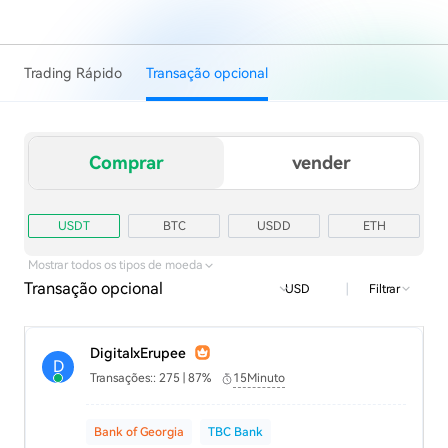
Trading Rápido
Transação opcional
Comprar
vender
USDT
BTC
USDD
ETH
TRX
USD1
Mostrar todos os tipos de moeda
Transação opcional
|
Filtrar
USD
DigitalxErupee
D
Transações:: 275 | 87%
15Minuto
Bank of Georgia
TBC Bank