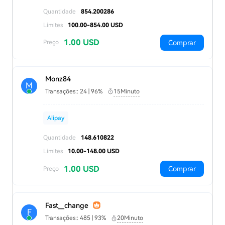
Quantidade
854.200286
Limites
100.00-854.00 USD
1.00 USD
Comprar
Preço
Monz84
M
Transações:: 24 | 96%
15Minuto
Alipay
Quantidade
148.610822
Limites
10.00-148.00 USD
1.00 USD
Comprar
Preço
Fast__change
F
Transações:: 485 | 93%
20Minuto