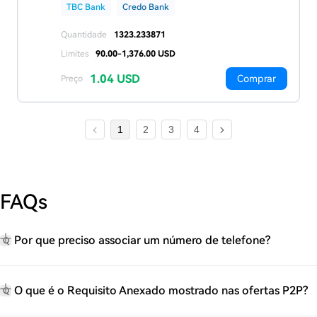
TBC Bank
Credo Bank
Quantidade
1323.233871
Limites
90.00-1,376.00 USD
1.04 USD
Comprar
Preço
1
2
3
4
FAQs
Por que preciso associar um número de telefone?
Q
O que é o Requisito Anexado mostrado nas ofertas P2P?
Q