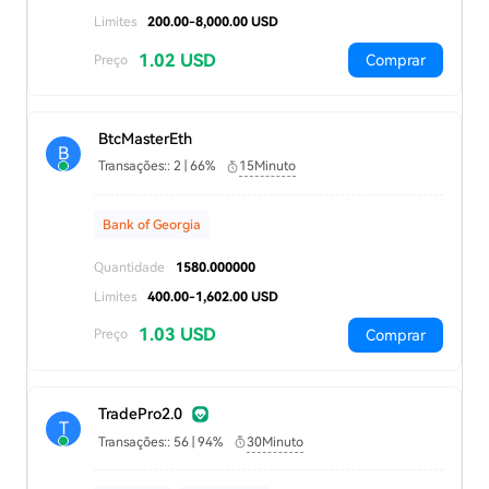
Limites
200.00-8,000.00 USD
1.02 USD
Comprar
Preço
BtcMasterEth
B
Transações:: 2 | 66%
15Minuto
Bank of Georgia
Quantidade
1580.000000
Limites
400.00-1,602.00 USD
1.03 USD
Comprar
Preço
TradePro2.0
T
Transações:: 56 | 94%
30Minuto