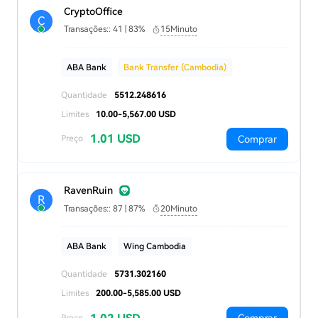
CryptoOffice
C
Transações:: 41 | 83%
15Minuto
ABA Bank
Bank Transfer (Cambodia)
Quantidade
5512.248616
Limites
10.00-5,567.00 USD
1.01 USD
Comprar
Preço
RavenRuin
R
Transações:: 87 | 87%
20Minuto
ABA Bank
Wing Cambodia
Quantidade
5731.302160
Limites
200.00-5,585.00 USD
Preço