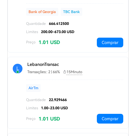
Bank of Georgia
TBC Bank
Quantidade
666.412500
Limites
200.00-673.00 USD
1.01 USD
Comprar
Preço
LebanonTransac
L
Transações:: 2 | 66%
15Minuto
AirTm
Quantidade
22.929466
Limites
1.00-23.00 USD
1.01 USD
Comprar
Preço