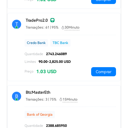
TradePro2.0
T
Transações:: 61 | 95%
30Minuto
Credo Bank
TBC Bank
Quantidade
2743.246089
Limites
90.00-2,825.00 USD
1.03 USD
Comprar
Preço
BtcMasterEth
B
Transações:: 3 | 75%
15Minuto
Bank of Georgia
Quantidade
2388.685950