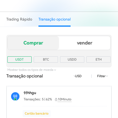
Trading Rápido
Transação opcional
Comprar
vender
USDT
BTC
USDD
ETH
TRX
USD1
Mostrar todos os tipos de moeda
Transação opcional
|
Filtrar
USD
钟hhgu
钟
Transações:: 5 | 62%
10Minuto
Cartão bancário