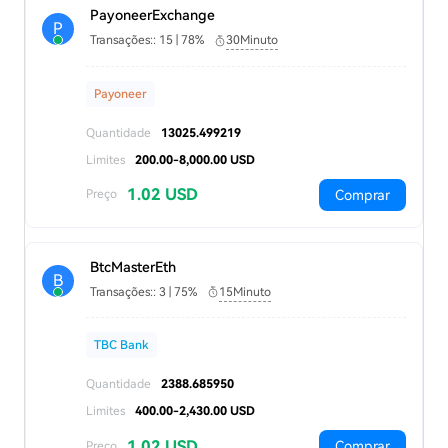
PayoneerExchange
P
Transações:: 15 | 78%
30Minuto
Payoneer
Quantidade
13025.499219
Limites
200.00-8,000.00 USD
1.02 USD
Comprar
Preço
BtcMasterEth
B
Transações:: 3 | 75%
15Minuto
TBC Bank
Quantidade
2388.685950
Limites
400.00-2,430.00 USD
1.02 USD
Comprar
Preço