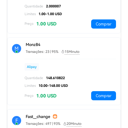
Quantidade
2.000007
Limites
1.00-1.00 USD
1.00 USD
Comprar
Preço
Monz84
M
Transações:: 23 | 95%
15Minuto
Alipay
Quantidade
148.610822
Limites
10.00-148.00 USD
1.00 USD
Comprar
Preço
Fast__change
F
Transações:: 497 | 93%
20Minuto