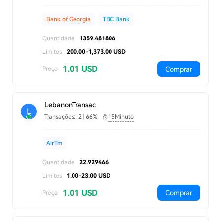
Bank of Georgia
TBC Bank
Quantidade
1359.481806
Limites
200.00-1,373.00 USD
1.01 USD
Comprar
Preço
LebanonTransac
L
Transações:: 2 | 66%
15Minuto
AirTm
Quantidade
22.929466
Limites
1.00-23.00 USD
1.01 USD
Comprar
Preço