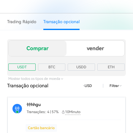
Trading Rápido
Transação opcional
Comprar
vender
USDT
BTC
USDD
ETH
TRX
USD1
Mostrar todos os tipos de moeda
Transação opcional
|
Filtrar
USD
钟hhgu
钟
Transações:: 4 | 57%
10Minuto
Cartão bancário