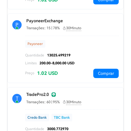
PayoneerExchange
P
Transações:: 15 | 78%
30Minuto
Payoneer
Quantidade
13025.499219
Limites
200.00-8,000.00 USD
1.02 USD
Comprar
Preço
TradePro2.0
T
Transações:: 60 | 95%
30Minuto
Credo Bank
TBC Bank
Quantidade
3000.772970