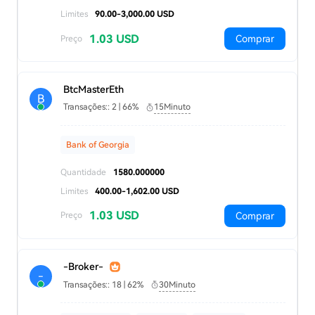
Limites
90.00-3,000.00 USD
1.03 USD
Comprar
Preço
BtcMasterEth
B
Transações:: 2 | 66%
15Minuto
Bank of Georgia
Quantidade
1580.000000
Limites
400.00-1,602.00 USD
1.03 USD
Comprar
Preço
-Broker-
-
Transações:: 18 | 62%
30Minuto