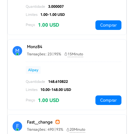
Quantidade
3.000007
Limites
1.00-1.00 USD
1.00 USD
Comprar
Preço
Monz84
M
Transações:: 23 | 95%
15Minuto
Alipay
Quantidade
148.610822
Limites
10.00-148.00 USD
1.00 USD
Comprar
Preço
Fast__change
F
Transações:: 490 | 93%
20Minuto