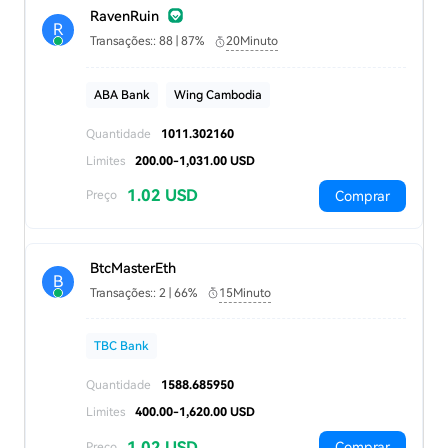
RavenRuin
R
Transações:: 88 | 87%
20Minuto
ABA Bank
Wing Cambodia
Quantidade
1011.302160
Limites
200.00-1,031.00 USD
1.02 USD
Comprar
Preço
BtcMasterEth
B
Transações:: 2 | 66%
15Minuto
TBC Bank
Quantidade
1588.685950
Limites
400.00-1,620.00 USD
1.02 USD
Comprar
Preço