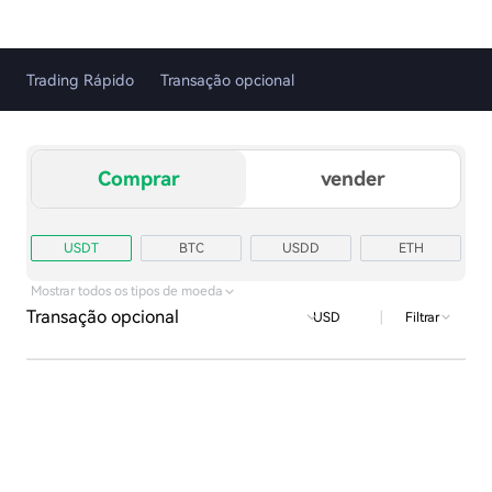
Trading Rápido
Transação opcional
Comprar
vender
USDT
BTC
USDD
ETH
TRX
USD1
Mostrar todos os tipos de moeda
Transação opcional
|
Filtrar
USD