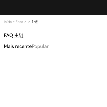
Início
>
Feed
>
>
主链
FAQ 主链
Mais recente
Popular