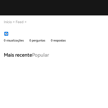
Início
>
Feed
>
0 visualizações
0 perguntas
0 respostas
Mais recente
Popular