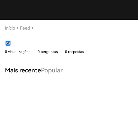
Início
>
Feed
>
0 visualizações
0 perguntas
0 respostas
Mais recente
Popular