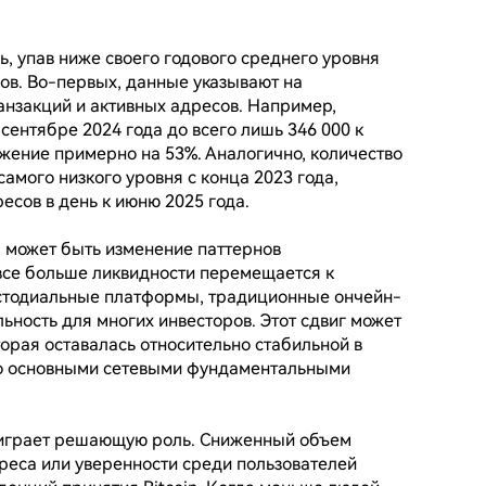
сь, упав ниже своего годового среднего уровня 
ов. Во-первых, данные указывают на 
нзакций и активных адресов. Например, 
сентябре 2024 года до всего лишь 346 000 к 
ние примерно на 53%. Аналогично, количество 
самого низкого уровня с конца 2023 года, 
есов в день к июню 2025 года.

 может быть изменение паттернов 
все больше ликвидности перемещается к 
астодиальные платформы, традиционные ончейн-
ьность для многих инвесторов. Этот сдвиг может 
орая оставалась относительно стабильной в 
го основными сетевыми фундаментальными 
играет решающую роль. Сниженный объем 
реса или уверенности среди пользователей 