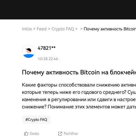
Início
>
Feed
>
Crypto FAQ
>
>
Почему активность Bitcoi
47821**
10/28 22:46
Почему активность Bitcoin на блокчей
Какие факторы способствовали снижению активност
которые теперь ниже его годового среднего? С
изменения в регулировании или сдвиги в настрое
снижение? Понимание этих элементов может дат
#
Crypto FAQ
Gosto
Partilhar