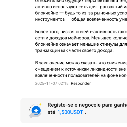
относительно будущих перспектив или тен
активно используют сеть для транзакций и
блокчейне — будь то из-за рыночных усло
инструментов — общая вовлеченность уме
Более того, низкая ончейн-активность так
сети и доходов майнеров. Меньшее колич
блокчейне означает меньшие стимулы для 
транзакции как части своего дохода.

В заключение можно сказать, что снижение 
смещением к источникам ликвидности вне 
вовлеченности пользователей на фоне ко
2025-11-07 02:18
Responder
Registe-se e negoceie para ganh
até
1,500USDT
.