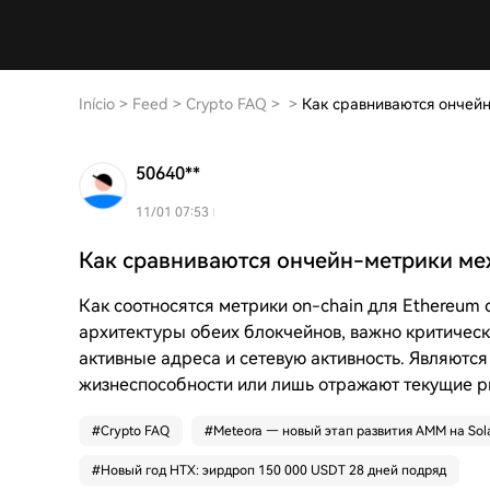
Início
>
Feed
>
Crypto FAQ
>
>
Как сравниваются ончейн
50640**
11/01 07:53
Как сравниваются ончейн-метрики меж
Как соотносятся метрики on-chain для Ethereum 
архитектуры обеих блокчейнов, важно критическ
активные адреса и сетевую активность. Являются
жизнеспособности или лишь отражают текущие 
#
Crypto FAQ
#
Meteora — новый этап развития AMM на Sol
#
Новый год HTX: эирдроп 150 000 USDT 28 дней подряд