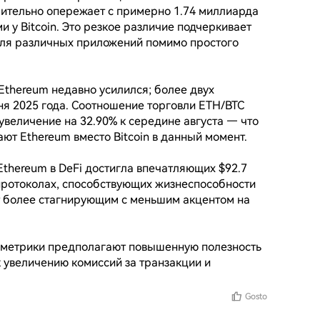
чительно опережает с примерно 1.74 миллиарда 
 у Bitcoin. Это резкое различие подчеркивает 
для различных приложений помимо простого 
Ethereum недавно усилился; более двух 
я 2025 года. Соотношение торговли ETH/BTC 
величение на 32.90% к середине августа — что 
ют Ethereum вместо Bitcoin в данный момент.

thereum в DeFi достигла впечатляющих $92.7 
протоколах, способствующих жизнеспособности 
ит более стагнирующим с меньшим акцентом на 
ти метрики предполагают повышенную полезность 
 увеличению комиссий за транзакции и 
Gosto