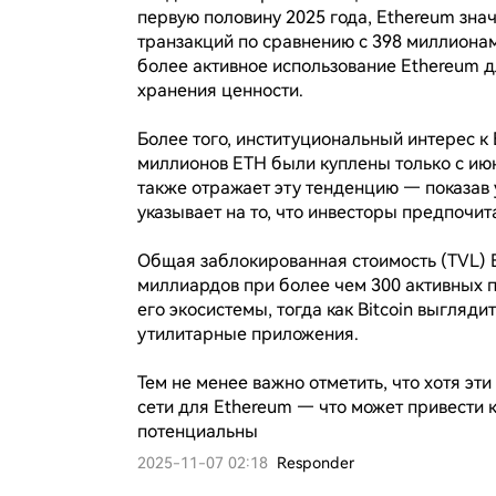
первую половину 2025 года, Ethereum зна
транзакций по сравнению с 398 миллионами
более активное использование Ethereum 
хранения ценности.

Более того, институциональный интерес к 
миллионов ETH были куплены только с июн
также отражает эту тенденцию — показав у
указывает на то, что инвесторы предпочита
Общая заблокированная стоимость (TVL) E
миллиардов при более чем 300 активных 
его экосистемы, тогда как Bitcoin выгляд
утилитарные приложения.

Тем не менее важно отметить, что хотя э
сети для Ethereum — что может привести к
потенциальны
2025-11-07 02:18
Responder