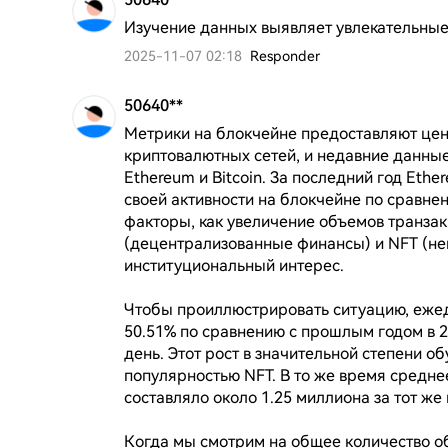
Изучение данных выявляет увлекательные
2025-11-07 02:18
Responder
50640**
Метрики на блокчейне предоставляют ценн
криптовалютных сетей, и недавние данны
Ethereum и Bitcoin. За последний год Eth
своей активности на блокчейне по сравнени
факторы, как увеличение объемов транзакц
(децентрализованные финансы) и NFT (не
институциональный интерес.

Чтобы проиллюстрировать ситуацию, ежед
50.51% по сравнению с прошлым годом в 20
день. Этот рост в значительной степени о
популярностью NFT. В то же время среднее
составляло около 1.25 миллиона за тот же 
Когда мы смотрим на общее количество об