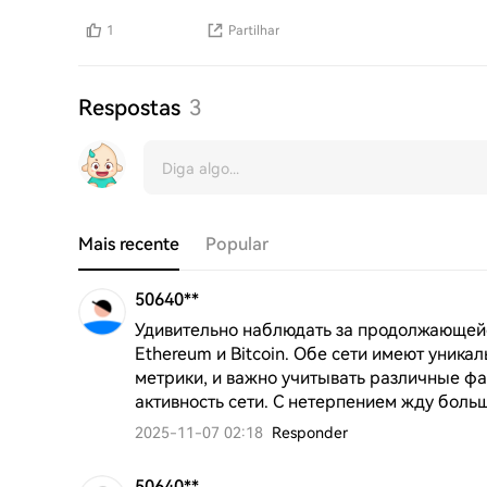
1
Partilhar
Respostas
3
Mais recente
Popular
50640**
Удивительно наблюдать за продолжающейся
Ethereum и Bitcoin. Обе сети имеют уника
метрики, и важно учитывать различные фак
активность сети. С нетерпением жду больш
2025-11-07 02:18
Responder
50640**